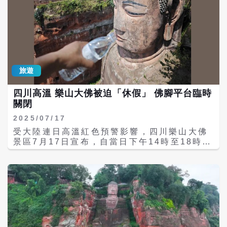
旅遊
四川高溫 樂山大佛被迫「休假」 佛腳平台臨時
關閉
2025/07/17
受大陸連日高溫紅色預警影響，四川樂山大佛
景區7月17日宣布，自當日下午14時至18時臨
時關閉下佛腳觀佛平台，保障遊客人身安全。
該舉措迅速引發網路熱議，網友戲稱「大佛烫
脚」「佛都得避暑」，更有人幽默調侃「佛祖
休假，打工人還得上班」。 據大陸中央氣象台
資料顯示，近期熱浪波及範圍廣泛，湖北、湖
南、江西等地局部地區體感溫度逼近50℃。四
川盆地、重慶地區地表溫度普遍超過60℃，夷
陵三峽地區更測得地表溫度高達73℃，創下極