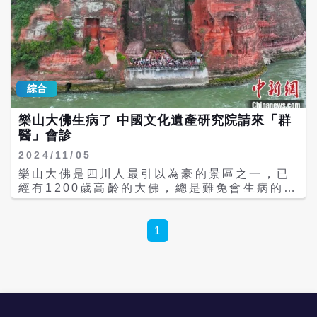
端高溫紀錄。 根據樂山大佛景區管理委員會公
告，2025年7月17日14:00至18:00，景區暫
停開放下佛腳觀佛平台，其餘遺產地區域與夜
間遊覽項目「夜游凌雲山」則照常營運。景區
並特別說明，18:00後入園遊客可免費參與夜
遊凌雲山，但無法下至佛腳區域參觀。 該決策
綜合
是基於當日四川省氣象局發布的高溫紅色預
警：全省有超過120個氣象觀測站測得氣溫超
樂山大佛生病了 中國文化遺產研究院請來「群
過35℃，其中108個站點超過37℃，渠縣與石
醫」會診
棉縣更高達41℃。而樂山地區屬於四川盆地核
心，地表溫度甚至可達60℃以上。 這一舉措
2024/11/05
迅速登上微博熱搜「樂山大佛熱到休假了」，
樂山大佛是四川人最引以為豪的景區之一，已
引發眾多網友關注與討論。有人戲稱「佛祖也
經有1200歲高齡的大佛，總是難免會生病的，
熱得要請假了」、「大佛烫脚，咱還得站
據中國新聞網報導，近日中國文化遺產研究院
崗」，也有人感慨：「佛都知道該避暑，我們
等10餘家專業機構和大學的20餘位專家開會研
還得在外面跑業務」。 然而，多數輿論仍肯定
究如何為大佛「治病」。 樂山大佛開鑿於唐代
1
景區的決策，有網友指出，在高溫極端氣候
開元元年（713年），完成於貞元十九年
下，景區以人命安全為首的管理思路值得推
（803年），歷時約90年。大佛為彌勒佛坐
廣。樂山大佛的「休假」不僅體現文化遺產保
像，通高71公尺，是中國最大的一尊摩崖石刻
護的應對智慧，更是對生命價值的堅持。正如
造像。名列世界文化與自然雙重遺產名錄。樂
一位網友所言：「佛本在心，安全即福」。 據
山大佛長期受風雨、日照等外部環境因素影
新華社報導，樂山大佛始建於唐代開元初年，
響，保護性設施建設迫在眉睫。 如何為樂山大