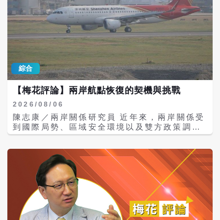
綜合
【梅花評論】兩岸航點恢復的契機與挑戰
2026/08/06
陳志康／兩岸關係研究員 近年來，兩岸關係受
到國際局勢、區域安全環境以及雙方政策調整
等多重因素影響，交流互動面臨新的變化。在
此背景下，兩岸航點逐步恢復，不僅是一項交
通運輸安排，更具有經濟、社會與兩岸關係發
展的象徵意義。航空航線連結的不只是城市與
城市之間的距離，更承載人民往來、經貿合
作、觀光交流與社會互動的功能。因此，兩岸
航點恢復所帶來的影響，值得從交流重啟、互
信建立以及未來挑戰等面向深入觀察。 近期兩
岸航空交流逐漸出現回暖跡象，包括高雄與寧