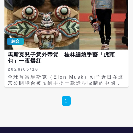
綜合
馬斯克兒子意外帶貨 桂林繡娘手藝「虎頭
包」一夜爆紅
2026/05/16
全球首富馬斯克（Elon Musk）幼子近日在北
京公開場合被拍到手提一款造型吸睛的中國風
虎頭包，意外讓這款原本深耕觀光文創市場的
桂林原創商品瞬間爆紅。這款出自廣西桂林品
牌「芽小七手創」的刺繡虎頭包，在社群平台
1
瘋傳後迅速登上熱搜，不僅掀起海內外搶購
潮，更讓隱身桂北山區的少數民族刺繡工藝首
度大規模「破圈」進入全球視野。 南都N視頻
採訪品牌共同創辦人何繼良，他說，團隊原本
完全不知道產品被馬斯克家人使用，直到客戶