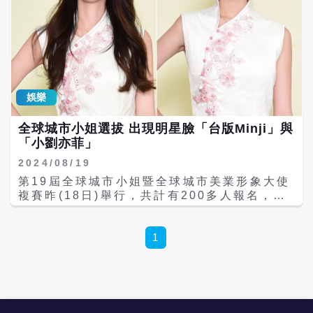
娛樂
全球城市小姐選拔 出現明星臉「台版Minji」與
「小劉亦菲」
2024/08/19
第19屆全球城市小姐暨全球城市美業形象大使
複賽昨(18日)舉行，共計有200多人報名，歷
經初選、複賽，總決賽剩38位佳麗角逐，出現
不少明星臉，將於8/25在台北漢來大飯店舉
行。活動創辦人張如君表示，為了替明年選拔
1
活動滿20周年暖身，今年活動規模更勝以往，
估計觀賽來賓、選手、評審及工作人員將多達
千人左右。 今年第19屆全球城市小姐選拔，
並加賽選拔全球城市美業形象大使，歷經兩天
的集訓及複賽，由藍郁晴、蔡惠名、沈宜蓁、