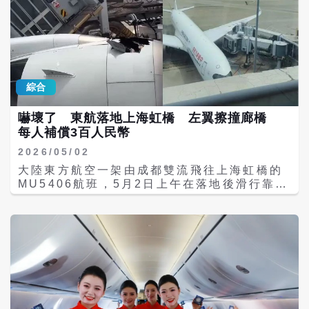
東方航空公司依現有相關規範，向民航局提出
「臺中-成都」定期航班申請核准。 陸委會
稱，此為兩岸已開放定期航班之航點基礎上增
班。 成都目前是兩岸直航15個定期航班航點
之一。事實上，《北京青年報》4月便曾披
露，東航計畫於7月恢復成都台中航線；同
綜合
時，春秋航空也宣布將於7月4日恢復寧波高雄
直飛航線。 報導指出，東航規劃以空客
嚇壞了 東航落地上海虹橋 左翼擦撞廊橋
A320、A321機型執飛成都天府往返台中航
每人補償3百人民幣
線，班期安排在每周三、周日。其中，成都天
府飛往台中的航班編號為MU827，台中飛往成
2026/05/02
都天府的航班則為MU828。 目前，成都僅有
大陸東方航空一架由成都雙流飛往上海虹橋的
直飛台北的客運航線，班次最多時一天可達3
MU5406航班，5月2日上午在落地後滑行靠近
班。報導稱，在成都直飛台中航線開通前，旅
停機位期間發生機械故障，最終左翼與廊橋發
客若從成都前往台中，通常必須經第三地中
生局部碰擦。事件未造成人員傷亡，機上旅客
轉，全程約需20小時；直飛航線開通後，行程
已安全撤離。東航隨後證實事故並致歉，表示
時間可大幅縮短，約可節省17小時。 目前該
具體原因仍在進一步調查中。 根據東航5月2
航線機票已上線預售，開航初期成都直飛台中
日13時37分發布的說明，MU5406航班在上
含稅票價為1830元（人民幣，下同）較中轉低
海虹橋機場落地後，於「緩速滑行靠近機位過
價票約便宜100至200元。 航線消息公布後，
程中」出現機械故障，機組立即依程序處置，
隨即引發台灣網友熱議。社群平台《批踢踢實
但飛機最終仍與廊橋發生局部碰擦。東航表
業坊》（PTT）不少網友留言表示，「希望開
示，所有旅客均已安全、有序下機，對此次事