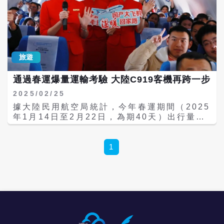
更多其他的城市航點直飛」、「這種頻率對台
件造成的不便深表歉意。 據極目新聞報導，涉
商來說不夠方便吧」、「成都超好玩，鳥不去
事航班於當日上午9時19分自成都雙流T2起
人去」；臉書也有網友稱，「預料先迎暑期高
飛，11時33分抵達上海虹橋T2，執飛機型為
峰」、「中部人跑桃機太遠，終於迎來」、
空中巴士A350-900，機號B-324M（部分網
「終於台中有直飛」。 此次東航成都台中航
傳資料稱B-324W，尚待官方最終確認），機
線，以及春秋航空寧波高雄直飛航線，將進一
旅遊
齡約4年半。乘客劉先生表示，飛機於11時47
步補強長三角、西南地區與台灣之間的空中交
分左右滑行進位時，機頭略過廊橋後，左側機
通網絡。此外，天津、溫州、等台商集中或旅
通過春運爆量運輸考驗 大陸C919客機再跨一步
翼與廊橋發生碰撞，機艙內可明顯感受到撞
遊需求較旺盛的城市，也被業內普遍視為後續
擊。旅客其後在延誤約半小時後，經另一側舙
恢復直航的重點候選。 近期已有旅行社推出台
2025/02/25
門安全下機，每人獲發300元人民幣補償金。
中直飛成都，遊覽九寨溝、樂山大佛、熊貓繁
據大陸民用航空局統計，今年春運期間（2025
現場多段網傳影片顯示，飛機左翼前緣與蒙皮
育基地等四川知名景點，臉書社團等平台常見
年1月14日至2月22日，為期40天）出行量再
出現明顯受損，廊橋部分結構亦有破裂或擦撞
攬客消息。
創新高，平均每天運送旅客225.5萬人次，較
痕跡。有畫面顯示，碰撞過程中機翼與廊橋曾
2024年春運增加7.4%。港媒《南華早報》指
多次接觸，引發外界對地面滑行操控與設備狀
出，大陸C919客機在經歷春運航班激增考驗
1
態的討論。 截至目前，東航僅確認事件與「機
後，可靠性又邁出了一步。 報導稱，大陸三大
械故障」有關，尚未公布具體系統問題。部分
國有航空的C919機隊飛得比以往任何時候都
陸媒與航空觀察人士推測可能涉及剎車系統、
更頻繁。據統計，春運期間，每架C919客機
轉向或滑行控制異常，但官方尚未證實。上海
平均每天在空中飛行約6.5小時。報導指出，
虹橋機場方面則表示，初期未接獲詳細通報，
儘管航空公司安排的空客和波音客機更多，但
後續仍待相關部門調查。 航空業界指出，
春運仍是對C919客機的考驗，其使用率與去
A350屬大型寬體客機，翼展超過64公尺，在
年同期相比激增40%。 根據中國民航出行平台
虹橋等高密度樞紐機場靠橋操作需極高精準