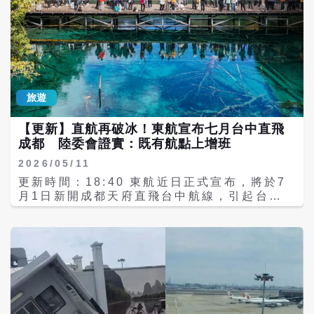
旅遊
【更新】直航再破冰！東航宣布七月台中直飛
成都 陸委會證實：既有航點上增班
2026/05/11
更新時間：18:40 東航近日正式宣布，將於7
月1日新開成都天府直飛台中航線，引起台灣
網上熱議。對此，陸委會今天（11日）傍晚向
《梅花新聞網》證實，經洽交通部民航局，陸
籍東方航空公司該航班申請核准，此為兩岸已
開放定期航班之航點基礎上增班。 綜合陸媒今
天報導，該航班未來每周飛航兩班，計畫航程
約3小時20分鐘，這也將是繼成都直飛台北之
後，成都開通的第二條直飛台灣客運航線。 陸
委會傍晚6點指出，經洽交通部民航局，陸籍