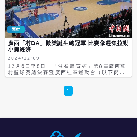
運動
廣西「村BA」歡樂誕生總冠軍 比賽像趕集拉動
小攤經濟
2024/12/09
12月6日至8日，「健智體育杯」第8屆廣西萬
村籃球賽總決賽暨廣西社區運動會（以下簡稱
廣西「村BA」）在桂林舉行。 據新浪財經報
導12月8日晚10時許，廣西「村BA」經過激
烈角逐，北海市南樂村隊憑藉精湛的球技與默
1
契的團隊配合，以99:73戰勝來賓市丹靈村
隊，奪得冠軍，截至目前，該隊已連續3屆成
為該項賽事的總冠軍。 在裁判的一聲尖銳哨
響，2024年廣西「村BA」在桂林這個地處柳
江之畔、被玉米地半包圍的球場上，開始了歡
樂的球賽。「走步了！」裁判示意後，主持人
宣布交換球權。現場的DJ也調皮地播放出一段