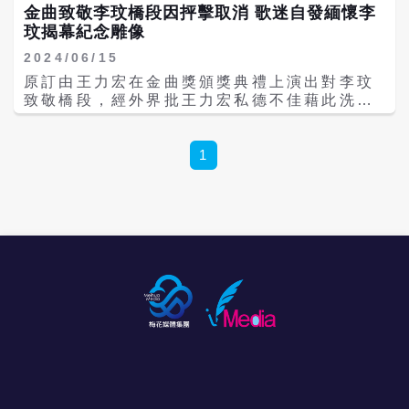
金曲致敬李玟橋段因抨擊取消 歌迷自發緬懷李
玟揭幕紀念雕像
2024/06/15
原訂由王力宏在金曲獎頒獎典禮上演出對李玟
致敬橋段，經外界批王力宏私德不佳藉此洗
白，以及找婚內外遇的歌手來向遭受婚姻打擊
的李玟致敬實在有欠考慮等批評後，王力宏主
動請辭演出，文化部也發出聲明表示，在尊重
1
典禮專業製作決定，以及演出人王力宏提出辭
演後，文化部經再次與相關單位溝通後，考量
整體節目安排情況，決定取消這段演出。而歌
迷則是用自己的方式來紀念李玟，在今（15
日）李玟出道30週年時刻，與李媽媽、二姊李
思林一起出席武漢石門峰紀念公園的李玟藝術
紀念雕像揭幕儀式，一起紀念緬懷李玟的歌唱
生涯。 CoCo藝術紀念雕像由湖北雕塑家史金
淞創作，以《維納斯的誕生》為靈感，主體以
鏡面不鏽鋼材質打造，在陽光下折射出耀眼光
芒，展開一雙天使翅膀，表達 CoCo宛如雲端
天使般存在。同時以「Music We Make 愛在
音樂裡」為主題的第二期紀念展，包括CoCo