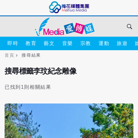
即時
教育
藝文
音樂
宗教
運動
旅遊
首頁
搜尋結果
搜尋標籤李玟紀念雕像
已找到1則相關結果