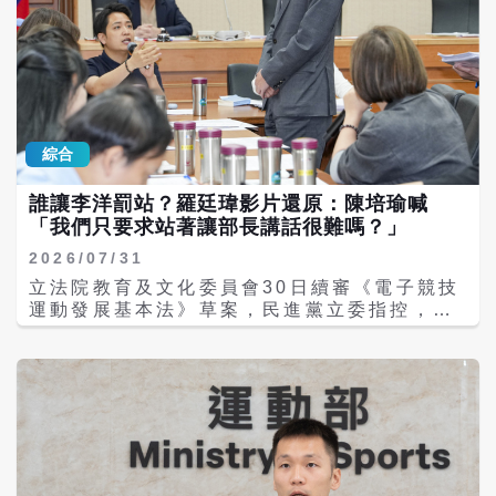
綜合
誰讓李洋罰站？羅廷瑋影片還原：陳培瑜喊
「我們只要求站著讓部長講話很難嗎？」
2026/07/31
立法院教育及文化委員會30日續審《電子競技
運動發展基本法》草案，民進黨立委指控，
「國民黨召委羅廷瑋讓運動部長李洋罰站」、
而綠委林宜瑾不滿羅廷瑋主持議事，爆走狂
罵、敲桌子、敲麥克風，離席時還飆髒話
「X」。羅廷瑋對此表示，他多次示意李洋可
以坐下，反而是民進黨立委陳培瑜出聲反對。
立法院教文委員會昨日發生藍綠激烈口角，列
席的運動部長李洋一度被迫站立觀望近10分鐘
如「罰站」。羅廷瑋指出，民進黨一方面聲稱