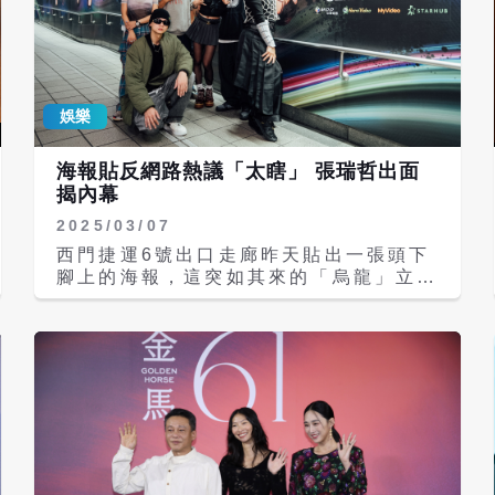
娛樂
海報貼反網路熱議「太瞎」 張瑞哲出面
揭內幕
2025/03/07
西門捷運6號出口走廊昨天貼出一張頭下
腳上的海報，這突如其來的「烏龍」立刻
在社群掀起熱議，《S+PLUS巔峰舞
者》節目出品人張瑞哲（Tony）帶著太
太歌手黃美珍、金馬影帝好友李康生、節
目評審金陽、NIKE老師、田一德和徐百
川親至西門6號出口揭曉。原來這是張瑞
哲的創意，希望透過這種視覺衝擊，讓大
眾重新審視街舞，轉個角度，街舞不只是
表演。 街舞實境節目《S+PLUS巔峰舞
者》持續熱播中，張瑞哲認為台灣街舞已