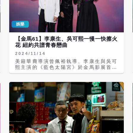
經在國際開花結果，藉由顛倒視覺，也是
透過街舞的舞者視野，去看到全世界。
而海報上的頂級明星評審陣容包括陳漢
典，他曾是自來水杯舞蹈大賽亞軍，舞齡
娛樂
超過25年。《原子少年》星際導師田一
德，也是《這！就是街舞》第一季亞軍。
來自Locking創始的團體的Tony
【金馬61】李康生、吳可熙一慢一快擦火
Gogo、日本天團「放浪兄弟」EXILE核
花 紐約共譜青春戀曲
心成員「姐夫」Akira、葉乃文（牛
2024/11/14
奶）、吳建豪、MC HotDog熱狗、金
陽、許凱皓、Muta大淵、Kenzy小春與
美籍華裔導演曾佩裕執導、李康生與吳可
推動Waacking及voguing文化的「惡
熙主演的《藍色太陽宮》於金馬影展首
魔天后」許百川等人，希望推廣民眾對街
映，李康生和吳可熙在片中飾演在紐約法
舞的更多認識。
拉盛的異鄉人，被形容語速8倍快的吳可
熙，碰上講話節奏超慢的李康生，坦言一
開始有點驚慌，「跟我想像中的角色不一
樣，後來有發現到康哥有甜蜜可愛男孩的
一面，也有無法預測的幽默感，所以我在
戲中才會愛上他，很有青春戀愛的感
覺。」 李康生是第一次與吳可熙合作，
他說：「不會因為（吳可熙）語速太快跟
不上，我就做我自己，反而可以蹦出不一
樣的火花。」被稱讚是「本色出演」，李