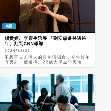
娛樂
楊貴媚、李康生陪哭 「到安森邊哭邊跨
年」紅到CNN報導
2024/12/31
不想再去人擠人的跨年演唱會，今年跨年
有另外一個選擇。22歲大學生李思翰去
年突發奇想，在臉書上發起「到大安森林
公園一邊哭一邊跨年」的活動，致敬電影
《愛情萬歲》中楊貴媚在露天劇場座位哭
泣7分鐘橋段，沒想到有近數百人真的到
場。今年不僅續辦，本尊楊貴媚與導演蔡
明亮，以及另一主演李康生也會到現場一
起哭，國家影視聽中心也會放映《愛情萬
歲》，成為另類的跨年方式。 蔡明亮執
導的《愛情萬歲》，全片僅有三位演員，