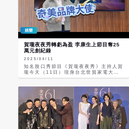
娛樂
賀瓏夜夜秀轉虧為盈 李康生上節目奪25
萬元創紀錄
2025/04/11
知名脫口秀節目《賀瓏夜夜秀》主持人賀
瓏今天（11日）現身台北世貿家電大
展，擔任奇美家電活動嘉賓。他大方分享
節目幕後趣事與經營狀況，笑稱主持《夜
夜秀》的收入「低到爆炸」，第一季甚至
虧損收場。即將播出完畢的第二季才稍微
小賺，「平均起來還是在賠」，但他仍視
為對自己的投資，期盼能找到金主，順利
製作第三季。 《夜夜秀》第一季以政治
議題為主，因話題敏感引起網友熱議，第
二季轉向藝人與歌手，砲火降低，節目成