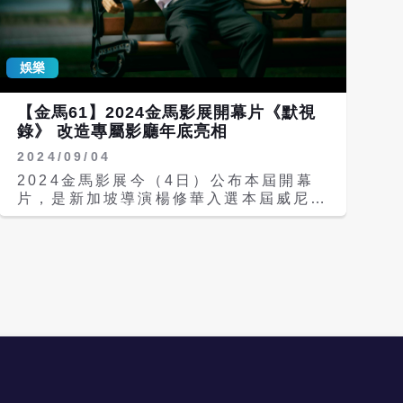
是，在新年夜這樣家人朋友相聚的節日
視慾望。 相較於親密床戲，林幻夢露坦
裡，對那些感到沮喪或孤獨的人來說特別
承她最緊張的是另一場在巫建和面前情緒
難熬，尤其是在社群媒體普及的時代，看
崩潰的衝突戲，因為擔心肢體接觸過程中
到別人PO出一張張歡樂慶祝的照片，更
娛樂
會受傷，她反覆花了許多時間排練與協
加深自己是邊緣人的孤獨感受，也認為自
調。近來在各大戲劇中有多元情慾流動表
己的心情無人能體會，尤其長期使用社群
現的巫建和，在《默視錄》中更是再次突
【金馬61】2024金馬影展開幕片《默視
媒體更會加深嫉妒與比較的情緒，而這個
破自我尺度，不僅和飾演夫妻的林幻夢露
錄》 改造專屬影廳年底亮相
活動增加了節慶日的多元性，在歡樂的日
有偷窺鏡頭下的親熱床戲，還挑戰在商場
子裡難過是可以的，也不代表這樣就是異
2024/09/04
員工休息室與情侶大玩「3P」的激情戲
類，有人跟你一樣。
碼，幾近全裸的巫建和遭男女「前後夾
2024金馬影展今（4日）公布本屆開幕
攻」，意外撞見這一切的李康生，則躲在
片，是新加坡導演楊修華入選本屆威尼斯
暗處拿攝影機錄下全程。導演楊修華將各
影展主競賽的新作《默視錄》
類窺探視角運用得淋漓盡致，讓觀眾在觀
（Stranger Eyes）。這部邀集金馬影
影過程中逐漸揭露深藏的人性本色。 楊
帝李康生、巫建和、陳雪甄和林幻夢露等
修華早在10年前就開始構思《默視錄》
台灣實力派演員主演的作品，早在2021
的劇本，寫劇本時他心中抱持「這角色非
年便入選金馬創投會議並獲得FPP前瞻
找李康生來演不可！」的信念，可說是完
視野獎，在威尼斯世界首映後，特地將亞
全為李康生量身打造的角色。以《默視
洲首映保留給金馬影展，讓台灣影迷搶先
錄》入圍本屆金馬獎最佳男配角的影帝李
一睹為快。 來自新加坡的楊修華，曾以
康生，在片中有場和林幻夢露在舞廳的對
《幻土》勇奪盧卡諾影展金豹獎與第56
手戲，兩人從親密對舞到發生衝突，李康
屆金馬獎最佳原著劇本，得知《默視錄》
生回憶那場戲大都是即興發揮，十分考驗
將為本屆金馬影展揭幕，楊修華高興地