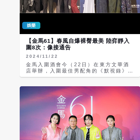
效也逐漸穩定。賀瓏表示：「第二季已經
錄完，會播到周日結束，希望還能有第三
季。」至於是否重談政治話題，他笑說：
「如果是今年開始做《夜夜秀》就沒什麼
娛樂
好做的，因為不是選舉年」。 節目來賓
陣容豐富，包括政治人物與演藝明星，但
賀瓏透露：「演藝人員的通告費用比政治
【金馬61】春風自爆裸臀最美 陸弈靜入
人物高很多，如果是團體來上節目，又比
圍8次：像接通告
單人貴。」他也爆料，節目史上最高獎金
2024/11/22
得主是金馬影帝李康生，「他在『酸民百
萬富翁』單元玩遊戲贏走25萬，這也是
金馬入圍酒會今（22日）在東方文華酒
我們節目來賓拿走最多錢的一次。」他更
店舉辦，入圍最佳男配角的《默視錄》李
透露，李康生為了領取這筆現金，罕見透
康生、《餘燼》莫子儀、《小雁與吳愛
露自家住址，「他家像桃花源一樣，很
麗》曾國城、《白衣蒼狗》洪瑜鴻（春
酷，他想把家改造成美術館，這25萬應
風）以及《角頭－大橋頭》施名帥全員到
該能幫助他加速完成這個夢想」。 對於
齊。入圍最佳女配角的《鬼才之道》張榕
是否會邀請話題人物參與節目，賀瓏坦言
容、《BIG》曾沛慈、《白衣蒼狗》陸弈
曾試圖邀請知名YouTuber前情侶Andy
靜與劉奕兒《女兒的女兒》也盛裝出席。
老師與家寧，但對方並未回應，「只有在
曾國城在《小雁與吳愛麗》大尺度全裸露
早期走鐘獎見過他們，印象就是兩人都很
屁股，在此之前李康生也有在多部作品有
高，站在他們旁邊讓我很有壓力。」他也
裸身演出，曾國城搞笑稱他「學長」，笑
喊話藝人羅志祥，「我們一直邀請，也沒
說：「未來我要一件一件穿回來。」 李
喊價，但他都沒理我們，現在想說一直
康生表示自己這次入圍與上次相隔11