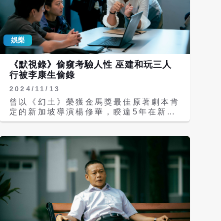
李康生、楊貴媚、陳昭榮，描述了三位年
輕都市居民，經歷90年代台北城市快速
現代化與變遷中所特有的乏味、孤獨與幻
滅感，並拿下1994年威尼斯影展金獅
娛樂
獎。 去年「到大安森林公園一邊哭一邊
跨年」活動，臉書上有近1.6萬人響應，
最終百人來到公園一起哭泣聊天、歡笑飲
《默視錄》偷窺考驗人性 巫建和玩三人
酒、歌唱跳舞，也有人自拍哭臉照，釋放
行被李康生偷錄
壓力。今年適逢《愛情萬歲》上映30週
2024/11/13
年，「到安森哭泣」活動不僅續辦而且規
模更大，比去年多出一倍約有3.3萬人在
曾以《幻土》榮獲金馬獎最佳原著劇本肯
臉書按下參加鍵。主角楊貴媚也在臉書預
定的新加坡導演楊修華，睽違5年在新作
告會加入「哭哭」行列，連國影中心都主
《默視錄》中再度自編自導，議題聚焦現
動聯繫表示要在現場播放《愛情萬歲》，
代人日常生活中的各種「監看/窺視」，
導演蔡明亮、演員李康生也會出席。 這
呈現赤裸的人性面。其中曾入選台北電影
活動還紅到國外，連CNN都專文報導，
節「非常新人」、以短片《伏魔殿》備受
探討此一現象。CNN訪問參與現場活動
矚目的新生代演員林幻夢露，在《默視
的觀眾，他們表示在這個場域可以盡情作
錄》中飾演愛女失蹤的年輕媽媽，和巫建
自己，想哭泣就哭泣，不會有人指指點
和、李康生都有關鍵對手戲。片中飾演夫
點，就跟樹洞效應一樣，一些心事跟陌生
妻的巫建和與林幻夢露，有一場在家中被
人傾吐反而更沒有壓力，有人因為朋友離
監看的親熱床戲，導演楊修華刻意將攝影
世難過、有人因為生活壓力，都能在這裡
機架在社區大樓的對面，在遠處用真實偷
得到解放與安慰。 另一個背後含意則
窺角度拍攝兩人纏綿鏡頭，挑戰人性的窺