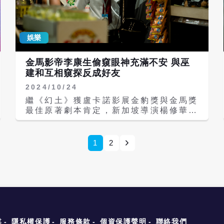
康生點頭承認說：「可是我沒有那麼
渣。」 導演曾佩裕在紐約法拉盛長大，
他父母從香港移民到紐約，電影從她個人
娛樂
如何面對傷痛，再結合父母在異地生活與
亞裔族群構築連結的歷程。吳可熙表示，
開拍前2週先飛往美國準備，用角色心態
金馬影帝李康生偷窺眼神充滿不安 與巫
上街走動，曾遇過有人滿身是血出現在地
建和互相窺探反成好友
鐵站門口，用那種不安來揣摩角色在異鄉
2024/10/24
的心情。 而曾佩裕在來台前曾表示很期
待吃到台灣雞排，她笑說已經吃了火鍋，
繼《幻土》獲盧卡諾影展金豹獎與金馬獎
很喜歡台灣的美食，之前在紐約喝過珍珠
最佳原著劇本肯定，新加坡導演楊修華自
奶茶，但台灣奶茶應該更美味。
編自導的《默視錄》(Stranger
Eyes)，集結金馬影帝李康生、金鐘男配
巫建和、陳雪甄、林幻夢露等實力派演
1
2
員，不僅入選威尼斯影展主競賽單元世界
首映大獲好評、獲選為2024金馬影展開
幕片，更入圍本屆金馬獎最佳影片、最佳
導演、最佳男配角、最佳原著劇本、最佳
原創電影音樂、最佳音效等六項大獎。
楊修華的第四部劇情長片《默視錄》探討
的是現代人習以為常的「窺視」，楊修華
有次在新加坡公園遇到一個老人，兩人交
媒
隱私權保護
服務條款
個資保護聲明
聯絡我們