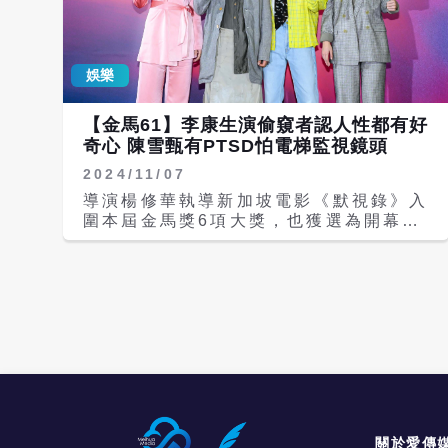
喊，會不會盧到他答應」？ 談及與所屬
年，得知消息有點意外。曾國城笑說自己
喜劇公司薩泰爾的合約，賀瓏笑說已簽約
才是更意外吧，這次操南部腔客家母語，
兩年，但提醒自己「續約應該要小心一
演一個不是渣男的壞人，很有挑戰性也很
點。」而對於前女友、同為喜劇演員的龍
娛樂
過癮，「講客家話爽、沒穿衣服糗，沒有
龍即將舉辦專場演出，他則低調表示「是
親密戲可惜。」 曾國城跟李康生都在電
個好消息」，目前雙方並無聯絡。 被問
影中全裸鏡頭，曾國城謙稱李康生的屁股
【金馬61】李康生演偷窺者認人性都有好
及感情狀況，賀瓏表示與現任女友感情穩
比較結實，「他露的時候比較年輕、比較
奇心 陳雪甄有PTSD怕電梯監視鏡頭
定，但暫無結婚打算，「我才31歲，前
緊實，相較之下他比較好看一點，我比較
途一片光明，希望先別被綁住，過一段時
2024/11/07
澎潤。」連續兩年入圍金馬獎的春風被問
間再說」。
未來有沒有可能挑戰裸露戲？他語出驚
導演楊修華執導新加坡電影《默視錄》入
人：「我的屁股一定最好看，因為我有刺
圍本屆金馬獎6項大獎，也獲選為開幕片
青。」還自曝背後刺青是日本故事，守護
為本屆金馬獎揭開序幕。片中以「偷窺」
神的螃蟹圖案就是刺在屁股上，見眾人一
與「失蹤」為題材，揭開監控日常下的人
片驚訝還跟曾國城說：「真的啦，我可以
性真相。今（7日）楊修華率李康生、巫
去廁所給你看。」 不諱言自己曾有𨑨迌
建和、陳雪甄、林幻夢露接受媒體訪問，
過去的春風，笑說自己收到入圍消息多通
楊修華表示，他創作劇本時就想到李康
來電，還以為「出事了」，被問及是否要
生，「他演沉默的偷窺者是再好不過的人
爭取紅毯五帥，他秒回：「光看DNA就
選，因為他眼神很厲害，不但強烈還帶有
輸了。」 施名帥則說入圍非常意外，
人性，給偷窺者另一種的角度。」 《默
「如果可以，希望以後都能是意外富翁，
視錄》已經參加過歐洲各地影展，當地觀
聽到入圍當下很開心，距離典禮越來越近
眾對李康生不陌生，也好奇李康生不演蔡
才有入圍的真實感。」施名帥表示，從小
明亮的電影會是怎樣？楊修華表示，這次
關於愛傳