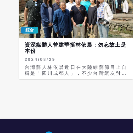
綜合
資深媒體人曾建華挺林依晨：勿忘故土是
本份
2024/08/29
台灣藝人林依晨近日在大陸綜藝節目上自
稱是「四川成都人」，不少台灣網友對她
進行惡意批評，林依晨的維基百科也遭網
友惡搞改成 「林依晨出生於宜蘭縣，但
自稱中國成都人」。對此，資深媒體人曾
建華今天（29日）在臉書上有感而發：
「湖南人也好、台南人，新疆人都是中國
人，台灣、湖南都屬於中國，我們的憲法
也是樣說的」。 曾建華的父親來自湖南
邵陽，從小到大每當有人問「你是那裡
人」，他都會回答湖南人。曾建華的親人
分居在各地，他的姑姑一家人在1960年