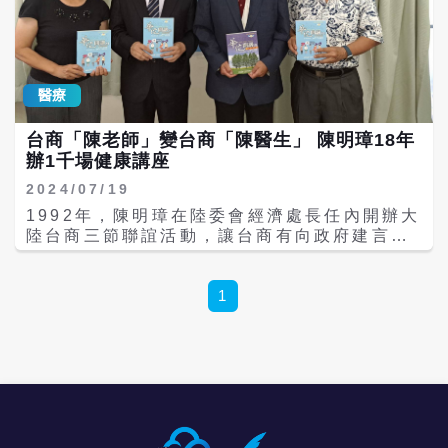
醫療
台商「陳老師」變台商「陳醫生」 陳明璋18年
辦1千場健康講座
2024/07/19
1992年，陳明璋在陸委會經濟處長任內開辦大
陸台商三節聯誼活動，讓台商有向政府建言的
管道；離開陸委會，他全心輔導大陸台商經
營，跑遍大陸各地研究台商發展動態，堪稱最
用心的台商「陳老師」。 現在，台商人老了，
1
開始關心自身健康，陳明璋早在18年前就開辦
「現代華陀健康講座」，邀請名醫為台商及國
人普及養生之法，至今已經辦過一千場講座、
出版11本《華陀開講》健康專書，台商「陳老
師」同時也是台商「陳醫生」。 18日上午，
台北經營管理研究院院長陳明璋舉行第1千場
健康講座及第11本《華陀開講》專書的記者