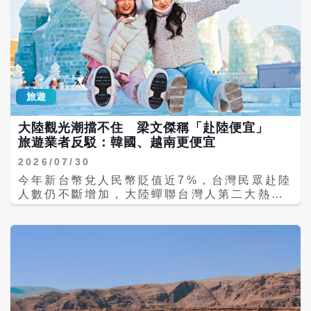
旅遊
大陸觀光潮擋不住 梁文傑稱「赴陸便宜」
旅遊業者反駁：韓國、越南更便宜
2026/07/30
今年新台幣兌人民幣貶值近7%，台灣民眾赴陸
人數仍不斷增加，大陸蟬聯台灣人第二大熱門
旅遊目的地，陸委會副主委梁文傑今（30）日
卻稱，大陸旅遊便宜。對此，中華優質旅遊發
展協會理事長李奇嶽接受《梅花新聞網》訪問
時表示，陸委會不斷宣傳赴陸旅遊風險，但市
場需求卻持續攀升，若真是因為「大陸便
宜」，韓國、越南等旅遊價格更低，卻仍無法
超越大陸，說法過於偏頗。 陸委會持續公布國
人赴陸失聯及遭限制人身自由案例，但兩岸民