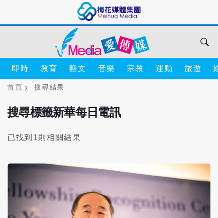
即時
教育
藝文
音樂
宗教
運動
旅遊
首頁
搜尋結果
搜尋標籤新華每日電訊
已找到1則相關結果