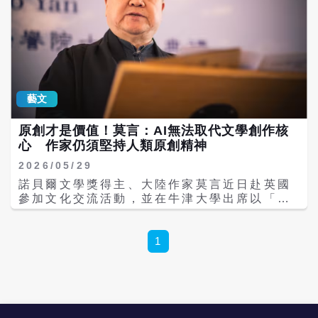
藝文
原創才是價值！莫言：AI無法取代文學創作核
心 作家仍須堅持人類原創精神
2026/05/29
諾貝爾文學獎得主、大陸作家莫言近日赴英國
參加文化交流活動，並在牛津大學出席以「好
奇心與想像力」為主題的對談，同時接受《新
華每日電訊》專訪。面對人工智慧（AI）迅速
發展對文學與影視產業帶來的衝擊，莫言強
1
調，AI雖然將深度介入內容產業鏈各環節，但
「無法真正取代原創」，作家最核心的價值仍
在於創造前所未有的人物與故事。 訪談中，莫
言指出，AI的能力本質上建立於既有文本的學
習與重組上，並不具備真正意義上的原創性。