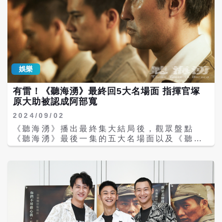
娛樂
有雷！《聽海湧》最終回5大名場面 指揮官塚
原大助被認成阿部寬
2024/09/02
《聽海湧》播出最終集大結局後，觀眾盤點
《聽海湧》最後一集的五大名場面以及《聽海
湧》在社群引發「三大現象」，第一個名場面
是吳翰林和連俞涵這對在戰俘營中互為敵人的
無言知己，最殘忍的是吳翰林必須將她推入壕
溝，並拿槍掃射，連俞涵在溝裡緊抱著孩子，
用唇語對吳翰林說「多謝」的畫面直戳觀眾們
的淚點。 第二個名場面是施名帥被當作山豬懸
吊在木桿上，施名帥表示這場戲拍了5天，
「抽筋跟發麻是日常。」更打趣說「甚至綁到