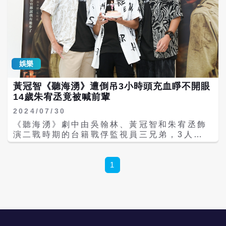
開始愛上柱狀物，看到竿子和柱子都會不自覺
的環抱它，準備好要被綁了。」他透露因為要
出演完全昏迷的狀態，「雖然過程中有製片
組、場務組加上美術組合力組成『神轎組』完
全照顧我，但心裡還是有許多忐忑，每次被放
下來都有敲到頭、咬到舌頭的風險。不敢說其
娛樂
實我怕得要死，因為被綁著，有個萬一也沒有
能力自保。」幸好最後平安拍完。 黃冠智最後
黃冠智《聽海湧》遭倒吊3小時頭充血睜不開眼
走上絞刑台的畫面更是超級淚點，黃冠智受刑
14歲朱宥丞竟被喊前輩
前特地回頭告訴吳翰林「回去台灣，好好過生
活」，絕對是本集第三個名場面。吳翰林回想
2024/07/30
這場戲也心痛不已，「我們私下為了準備《聽
《聽海湧》劇中由吳翰林、黃冠智和朱宥丞飾
海湧》劇本一起工作很長的時間，在現場看到
演二戰時期的台籍戰俘監視員三兄弟，3人戲
黃冠智離開我，就像是看見一個很信任、很
裡戲外都同甘共苦，開拍前一起赴日苦練日
愛、很親近的哥哥離開自己。」黃冠智則說導
語、培養手足之情，拍攝時又一起遭遇落水、
演孫介珩當時要求他越堅強越好，可是他當下
被日軍連打巴掌等殘酷對待，其中一場倒吊戲
1
很難做到：「當我一轉身回頭要走上刑台，每
讓黃冠智吃足苦頭，讓他第一次拍戲主動喊不
一步都很沈重，眼淚一直流下來，第一次感受
行！ 黃冠智回憶他的殺青戲竟是在台東深山拍
到離死亡這麼近！」 《聽海湧》最後一場法庭
攝長達3小時的倒吊戲，高度將近兩層樓，這
戲可說是全劇壓軸，是本集的第四個名場面，
是他從影以來第一次說：「我不行了！」他回
編劇蔡雨氛和導演孫介珩透過劇本台詞、戲劇
憶，當時生理上幾乎無法承受，眼睛充血到不
張力和鏡頭語言，加上演員功力，將漫長的審
能打開，每次拍完後必須在旁坐著休息一小時