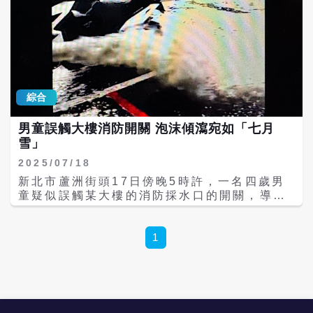
綜合
男童誤觸大樓消防開關 泡沫傾瀉宛如「七月
雪」
2025/07/18
新北市蘆洲街頭17日傍晚5時許，一名四歲男
童疑似誤觸某大樓的消防採水口的開關，導致
白色泡沫噴灑滿街，也驚嚇了路過的汽機車駕
駛。此事件前後約5分鐘，至於事發經過，警
方還要調查釐清。 據臉書網友蘇乞兒提供的資
1
料，這一場突發的「泡沫奇景」，是一名四歲
男童在母親購物時，由於好奇，跑去玩弄大樓
外的消防栓，意外啟動開關後，大量泡沫和水
柱噴灑而出，不僅將男童自己撞倒在地，更讓
整條馬路瞬間被白色泡沫覆蓋，宛如下起「七