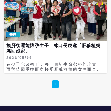
醫療
換肝後還能懷孕生子 林口長庚邀「肝移植媽
媽回娘家」
2026/05/09
在少子化趨勢下，每一個新生命都格外珍貴，
而對曾因重症肝病接受肝臟移植的女性而言，
懷孕生子更曾被視為遙不可及的夢想。林口長
庚醫院9日舉辦「肝移植媽媽回娘家」活動，
邀請歷經肝移植後成功懷孕生產的媽媽們攜家
1
帶眷重返醫院，分享重生與孕育生命的歷程，
也展現台灣移植醫療與跨科整合照護的成果。
林口長庚指出，截至目前院方已累積6名肝移
植女性患者順利產子的案例，共迎來11名孩
子，另有1位媽媽目前懷孕中，預產期在今年