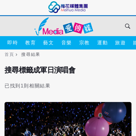
即時
教育
藝文
音樂
宗教
運動
旅遊
首頁
搜尋結果
搜尋標籤成軍日演唱會
已找到1則相關結果