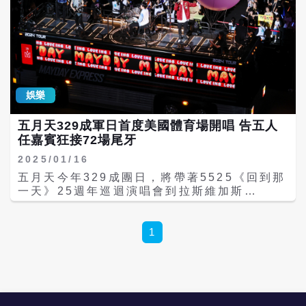
娛樂
五月天329成軍日首度美國體育場開唱 告五人
任嘉賓狂接72場尾牙
2025/01/16
五月天今年329成團日，將帶著5525《回到那
一天》25週年巡迴演唱會到拉斯維加斯
Allegiant Stadium，獻出五月天首次美國體
育場的演出。他們曾在2014年成軍日美在洛杉
磯演出，轉眼超過10年再度於成軍日演出將獻
1
上最頂級規格，此次美國站的「成團快樂
版」，將巨型五球、與環場巴士全都運到美
國，讓異鄉工作或求學的歌迷也能百分百原汁
原味享受這場演唱會。 五月天成軍日開唱的
Allegiant Stadium，同時也是Shakira、