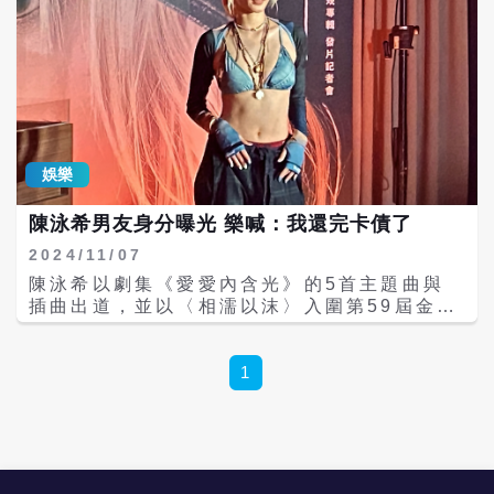
娛樂
陳泳希男友身分曝光 樂喊：我還完卡債了
2024/11/07
陳泳希以劇集《愛愛內含光》的5首主題曲與
插曲出道，並以〈相濡以沫〉入圍第59屆金鐘
獎「戲劇類節目原創歌曲獎」，終於將在明
（8）發行首張正規專輯《當我不敢說》。因
戲結緣的詹子萱跟劇組請假前來站台助陣，陳
1
泳希除公布明年初將舉辦個人專場演唱會，也
開心宣布：「我卡債終於還完了！」 陳泳希南
藝大畢業，原是古典鋼琴界的明日之星，卻中
途轉彎跑到流行樂界，她說爸爸很支持她的決
定，因為爸爸自己也有搖滾明星夢，年輕時組