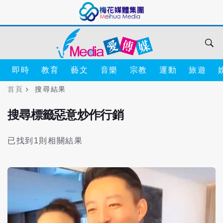
即時
教育
藝文
音樂
宗教
運動
旅遊
首頁
搜尋結果
搜尋標籤惡意炒作行銷
已找到1則相關結果