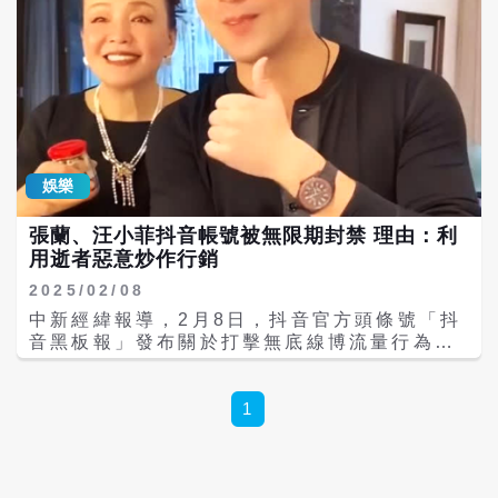
娛樂
張蘭、汪小菲抖音帳號被無限期封禁 理由：利
用逝者惡意炒作行銷
2025/02/08
中新經緯報導，2月8日，抖音官方頭條號「抖
音黑板報」發布關於打擊無底線博流量行為的
公告。公告內容如下： 公告稱，近期，徐熙媛
（大S）女士逝世引發廣泛關注，廣大網友紛
紛表達哀思悼念，希望逝者能夠安息。但也有
1
部分帳號借機炒作，發布謠言，違背公序良俗
和道德底線，不尊重逝者及家屬，也傷害了公
眾感情。對此類行為，堅決予以打擊，現對相
關帳號處理如下： 「我是夏小健」帳號發布不