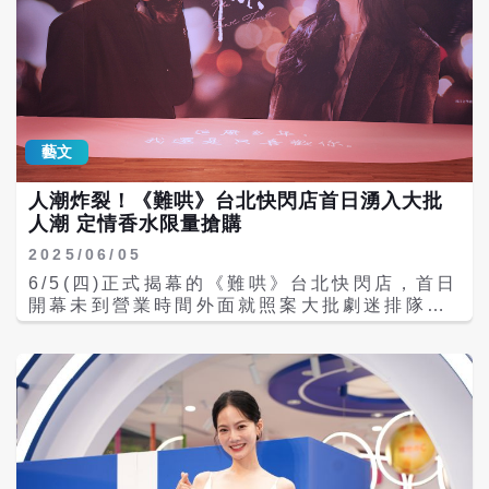
藝文
人潮炸裂！《難哄》台北快閃店首日湧入大批
人潮 定情香水限量搶購
2025/06/05
6/5(四)正式揭幕的《難哄》台北快閃店，首日
開幕未到營業時間外面就照案大批劇迷排隊人
潮，迫不及待槍先朝聖!活動舉辦地點位於新光
三越台北南西店一館9F活動會館，整個展區打
造成實景感满滿的體驗空間，帶領粉絲重温白
敬亭、章若楠的「以延CP」的愛戀場景。 首
先映入眼舞的是快閃店入口設置《難哄》男女
主角的經典煙火端景，接著是男主角「桑延」
經營的「加班餐吧」招牌燈箱，象徵歡迎每一
位粉絲的到來；進入快閃店約60坪大的空間。