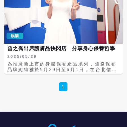
可以見到各種還原《難哄》唯美場景以及劇中
經典道具，包括男女主角高中時期穿過的制
服、畢業證書、車票等，以及兩人定情的芭蕾
舞音樂盒、定情手鍊；最特別的是，現場設置
「北榆麵館」場景，從桌椅到牆面布置，完整
還原劇情場景，吸晴度十足!現場多種唯美場
娛樂
景，搭配經典金句，非常適合打卡拍網美照。
除此之外，現場也設置了製作花絮影片，讓劇
曾之喬出席護膚品快閃店 分享身心保養哲學
迷可以挖掘幕後彩蛋，以及設置「草莓蛋糕」
小物與留言牆，粉絲可以現場拍下美照，並將
2025/05/29
想說的話寫在便條紙上，留下祝福;最後來到周
為推廣新上市的身體保養產品系列，國際保養
邊商品專區，包括話題度極高的霜降水、多款
品牌妮維雅於5月29日至6月1日，在台北信義
台北快閃店限定照片卡、海報等精美周邊，提
區香堤廣場打造「妮維雅超能亮STUDIO」主
供《難哄》的劇迷們選購，為本次體驗留下最
題快閃店，邀請民眾體驗不同類型的身體亮膚
棒的留念。
保養服務與互動活動。活動首日，妮維雅身體
1
保養代言人、藝人曾之喬現身開幕現場，分享
她對肌膚保養與身心平衡的看法，吸引不少粉
絲到場支持。 曾之喬表示，即使日常工作與家
庭生活繁忙，她仍會刻意保留屬於自己的「Me
Time」，進行身心調整與肌膚保養。她認為，
身體保養與臉部保養同等重要，尤其長期在鏡
頭前工作，更需維持穩定膚況與好氣色。她坦