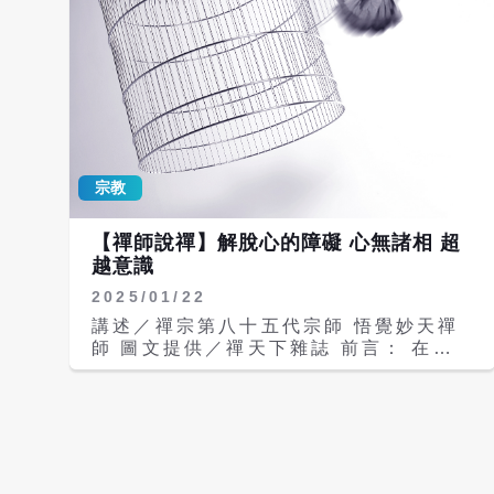
宗教
【禪師說禪】解脫心的障礙 心無諸相 超
越意識
2025/01/22
講述／禪宗第八十五代宗師 悟覺妙天禪
師 圖文提供／禪天下雜誌 前言： 在修
行過程中，難免會遇到許多意識的障礙，
因為在修行的階段都是「眾生」，當然就
會有許多的無常、生滅現象，以及很多的
障礙。這些障礙來自於意識，也就是偏
見，而偏見往往又是由執著所造成，因此
「執著」是修行人最大的敵人。 內文：