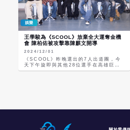
Dom（帝翁）、美祥、王學駿、陳柏
佑、彭义翔、朴鎮佑七人組成，成員們表
示很喜歡「SEVENTOEIGHT」含義，
娛樂
麒文說：「7代表我們是幸運7人，8代表
無限，跟粉絲之間有無限的未來。」 至
於隊長人選是誰？六位團員眼神全投向
王學駿為《SCOOL》放棄全大運奪金機
「哥哥」陳麒文，並當著眾多粉絲們面前
會 陳柏佑被攻擊靠陳麒文開導
推舉他為隊長，Dom表示：「麒文哥哥
2024/12/01
有出道經驗，一個眼神就能鎮住我們這群
弟弟，隊長非他莫屬！」而大馬籍團員彭
《SCOOL》昨晚選出的7人出道團，今
义翔則表示：「麒文哥哥能力都很強，有
天下午旋即與其他28位選手在高雄巨蛋
他在我們都很安心。」團員們被問到陳麒
舉辦《SCOOL》粉絲演唱會。演出前陳
文會不會很兇？韓籍團員朴鎮佑笑說：
麒文、帝翁、鄭美祥、王學駿、陳柏佑、
「完全不會！他很像媽媽，很照顧我們大
彭义翔、朴鎮祐首談成團心情。這兩天因
家！」 今天SEVENTOEIGHT揪其他
為決賽跟粉絲演唱會，團員兩天睡不到5
25名人氣團員以「車輪戰」分組方式簽
小時，也沒時間跟家人通電話，陳柏佑也
名，王學駿坦言昨晚練舞後太餓又吃了雞
坦言知道自己被網友攻擊，「一開始其實
排當宵夜，早上起床發現臉水腫相當懊
我情緒有點不太好、心情有點難過。」也
惱，Dom則分享他的「橡皮筋綁耳朵消
因為林子宸事件，團員合約下達禁愛令，
水腫法」秘方，這是他從網上學來的技
希望團員要愛惜羽毛。 7名團員中，陳麒
巧，每次將橡皮筋綁在耳朵上10到15分
文決選前呼聲最高，他當初發下豪語希望
鐘，臉部的水腫便會明顯減輕，讓五官更
能以第一名出道，如今美夢成真，感謝一
關於愛傳