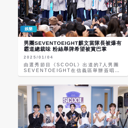
娛樂
男團SEVENTOEIGHT麒文當隊長被爆有
霸道總裁味 粉絲舉牌希望被賞巴掌
2025/01/04
由選秀節目《SCOOL》出道的7人男團
SEVENTOEIGHT在信義區舉辦簽唱
會，無預警宣布陳麒文是隊長，韓籍團員
朴鎮佑更甜喊陳麒文「媽咪」，更有粉絲
高舉應援「麒文，賞我巴掌」的應援牌，
美祥解釋：「可能麒文平常給人霸道總裁
的感覺吧！讓人會心癢癢的那種。」麒文
則是哭笑不得說：「我真的不知道粉絲為
什麼要我賞他巴掌，暴力不好啦！」至於
有沒有遇到瘋狂粉絲？陳麒文笑說：「頂
多被摸到手，目前其他地方還沒失守！」
「SEVENTOEIGHT」由麒文、