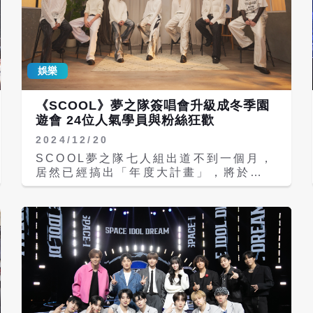
娛樂
《SCOOL》夢之隊簽唱會升級成冬季園
遊會 24位人氣學員與粉絲狂歡
2024/12/20
SCOOL夢之隊七人組出道不到一個月，
居然已經搞出「年度大計畫」，將於
12/20推出首張紀念專輯《2024
SCOOL DAYS》，還霸氣宣布2025年
1/4在信義威秀辦簽唱會，直接把新年派
對升級成「粉絲狂歡日」。7人團員還號
召當初選秀節目的24位人氣學員大集
合，直接把現場變成「冬季園遊會」！
SCOOL夢之隊出道團在成軍後20天迎來
首張紀念專輯《2024
SCOOLDAYS》，除了收錄了雙語言
SCOOL主題曲〈Dream of You〉及8