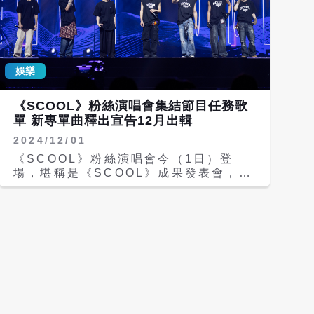
娛樂
《SCOOL》粉絲演唱會集結節目任務歌
單 新專單曲釋出宣告12月出輯
2024/12/01
《SCOOL》粉絲演唱會今（1日）登
場，堪稱是《SCOOL》成果發表會，昨
日參與總決賽的28位選手全部集結再次
出擊，展現這四個月在韓當練習生成果，
除了呈現將《SCOOL》10集任務表演精
華，還壓軸搶先釋出7位出道全新單曲
〈一起走〉，作為獻給粉絲的耶誕禮，為
12月發行的《SCOOL》紀念專輯提前暖
身。 〈一起走〉是獻給所有支持
《SCOOL》的感謝之歌，趁著粉絲演唱
會第一次公演，就是希望透過這群大男孩
青春演繹，親自送上這份愛的禮物，更預