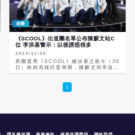
首選秀比賽中的原創歌曲，更加入七人首
次合唱的抒情新歌〈一起走〉，當成獻給
歌迷的告白情書。 成軍後的SCOOL男
娛樂
孩們每天「閉關修煉」練舞練歌8小時起
跳，還自願留公司加班到半夜，睡不到4
小時的他們，每個人都頂著熊貓眼和青春
《SCOOL》出道團名單公布陳麒文站C
痘，其中王學駿為了求好壓心切導致壓力
位 李洪基警示：以後誘惑很多
過大，竟自曝騎車回家時邊騎邊哭，「出
2024/11/30
道後大家審視你的標準更嚴格，所以會更
嚴厲對待自己，希望能做到更好！」
男團選秀《SCOOL》總決賽之夜今（30
SCOOL七位大男孩最近為新歌〈一起
日）移師高雄巨蛋舉辦，陳麒文與帝翁分
走〉的Live Video迎來首次抒情挑戰！
居第一、二名，曾為「ALL IN 5」團員
但拍攝過程根本變成一場「笑場馬拉
的陳麒文說：「我曾經想放棄這條路，但
松」。團員們互相深情對唱，卻因為對到
現在春天回來了。」帝翁當場淚灑舞台，
1
彼此的眼神忍不住笑噴，鄭美祥乾脆祭出
「謝謝爸媽，也謝這個舞台讓我肯定我想
「看嘴巴」秘技避免笑場：「陳麒文的嘴
走這條路。」其餘第三名至第七名分別為
巴很好看，盯著它就安全了！」而韓籍成
鄭美祥、王學駿、陳柏佑、彭义翔、朴鎮
員朴鎭佑因為表情管理滿分，被團員封為
佑。團員崔敏煥、崔鍾訓相繼出事的李洪
「抒情一哥」。 王學駿常在鏡頭前呈現
基，語重心長表示：「以後的路很長，可
呆萌表情，也因為反差萌成了團員們公認
能會遇到很多誘惑，請大家要以事業為
的「第一帥」美男，鄭美祥甚至在看影片
重，歌唱實力想要有所精進的話，請大家
回放瞥見王學駿鏡頭時大喊「也太帥了
不要忘記來找我，我有空的話會再繼續指
媒
隱私權保護
服務條款
個資保護聲明
聯絡我們