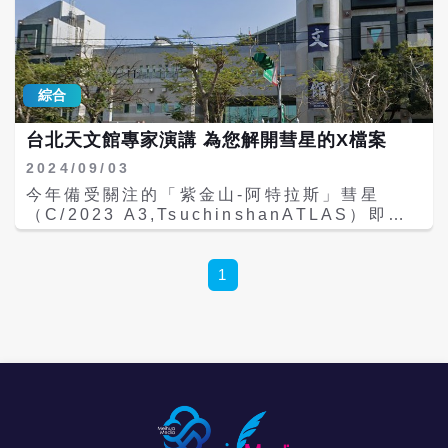
綜合
台北天文館專家演講 為您解開彗星的X檔案
2024/09/03
今年備受關注的「紫金山-阿特拉斯」彗星
（C/2023 A3,TsuchinshanATLAS）即將
在9月底達到肉眼可見程度。台北天文館特別
邀請國立中央大學天文所林忠義博士後研究員
於15日下午2時許主講「從彗星12P千年鷹號
1
型態談彗星的爆發」，介紹彗星的大小事。天
文館表示，這是近4年來最亮的彗星，也是親
睹彗星風采的難得機會。 早在西元前613年
《春秋》就有關於彗星的相關記載，古時彗星
總被認為是不祥的星體，一旦出現就可能帶來
災禍。那麼彗星到底是什麼？它是由什麼組
成？又分別有哪些類型呢？如今隨著科技的進
步與太空任務的執行，人們已經了解到彗星的