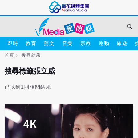
即時
教育
藝文
音樂
宗教
運動
旅遊
首頁
搜尋結果
搜尋標籤張立威
已找到1則相關結果