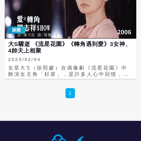
娛樂
大S驟逝 《流星花園》《轉角遇到愛》3女神、
4帥天上相聚
2025/02/04
女星大S（徐熙媛）在偶像劇《流星花園》中
飾演女主角「杉菜」，是許多人心中回憶，當
年此劇紅遍亞洲，如今BBC也專文報導大S殞
世消息，許多網友悲嘆又一個時代象徵消失。
也有網友統計大S兩大名劇《流星花園》《轉
1
角遇到愛》包括安鈞璨、許瑋倫與小鬼黃鴻升
都是年紀輕輕就離世，令人不勝唏噓。 大S就
讀華岡藝校時期，與妹妹徐熙娣（小S）組成
女子團體S.O.S正式出道，以歌曲〈十分鐘的
戀愛〉走紅，後因經紀約問題，兩人改以
ASOS名義進軍主持界，主持《我猜我猜我猜
猜猜》及《娛樂百分百》。 大S隨後轉戰戲劇