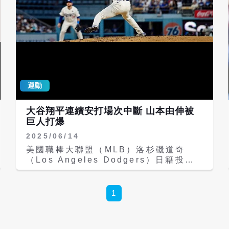
（Willy Adames）跑壘判斷失誤，形
二、三壘有人退場後，接替的佩格羅
成關鍵雙殺，順利完成7局投球任務。 總
（Joel Peguero）沒有守住，讓鄧愷威
計大谷此戰7局無失分、8次三振、2次保
丟掉2分。 最終5.1局8三振失2分的成
送，僅被擊出4支安打，展現頂級壓制
績，還是足以讓鄧愷威拿下勝投，這也是
力。這也是他自4月16日對紐約大都會
他在8月20日下放小聯盟後，於9月2日
（New York Mets）後，睽違近1個月
重返大聯盟，隨即繳出生涯代表作，奪下
再度拿下勝投。 在 Instagram 查看這
首次先發勝。台灣前一位在大聯盟先發拿
則貼文 Los Angeles
下勝投的投手，是2018年9月2日，當時
運動
Dodgers（@dodgers）分享的貼文
陳偉殷效力邁阿密馬林魚，先發對戰多倫
多藍鳥，主投8局僅失1分，拿下勝投。
鄧愷威此戰最快丟到94.7英哩（約
大谷翔平連續安打場次中斷 山本由伸被
152.4公里），共投85球中，有36顆橫
巨人打爆
掃球、24顆四縫線速球、18顆曲球、7
2025/06/14
顆伸卡球。而鄧愷威單場標出8次三振，
美國職棒大聯盟（MLB）洛杉磯道奇
追平陳偉殷在2018年9月22日面對紅人
（Los Angeles Dodgers）日籍投手
隊賞8K的紀錄（當時7局無失分）。
山本由伸今天（14日）投出堪稱本季最
差表現，先發4.2局失5分退場，加上洛
杉磯道奇打線全場只擊出2安打，最終道
1
奇在主場以2比6敗給舊金山巨人（San
Francisco Giants），吞下近3戰中的
第2敗。 山本由伸用了102球投不完5