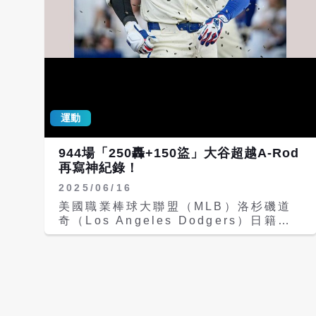
擔任先發，繳出2勝4敗、防禦率6.37的
山紀事報》（San Francisco
成績。不過巨人在休賽季仍選擇將他交易
Chronicle）記者Shayna Rubin報
至太空人。沒想到轉隊後，鄧愷威表現大
導，巨人將推出鄧愷威先發出戰道奇，而
幅進化，目前已累積2勝3敗、防禦率
後天系列賽最後1場比賽的先發投手仍未
2.61，用實際成績證明自身價值。 對
確定。 鄧愷威上次出賽是在9月16日，
此，美國記者馬修斯（Brandon
在客場對亞利桑納響尾蛇先發4局投了近
Matthews）更直言，巨人放走鄧愷威是
4場出賽最少的73球，面對本季單場第2
一場「災難」，批評球隊管理層錯失了一
少的17名打者，投出5三振2四死球，被
運動
名具潛力的投手。
擊出2安打失1分。總計鄧愷威今年球季
至今7場出賽主投26.2局，每9局11.1三
振5.1四壞，防禦率是6.41，FIP則是
944場「250轟+150盜」大谷超越A-Rod
3.30。 上周巨人對道奇系列賽，鄧愷威
再寫神紀錄！
跳過先發，16日他客場先發出戰亞利桑
2025/06/16
那響尾蛇（Arizona
美國職業棒球大聯盟（MLB）洛杉磯道
Diamondbacks），繳出4局無責失、
奇（Los Angeles Dodgers）日籍球
並給對手5K的精采表現，21日將是他生
星大谷翔平昨天（15日）單場雙響砲，
涯首度面對道奇。鄧愷威將對決道奇日籍
在大聯盟生涯第250轟全壘打達陣，大谷
強棒大谷翔平。 這也是繼2019年台灣左
只花了944場就達成「250轟+150
投王維中之後，再次有台灣投手在大聯盟
盜」，超越紐約洋基（New York
賽場上與大谷翔平交鋒，為這場比賽一大
Yankees）傳奇球星「A-Rod」（Alex
看點。
Rodriguez）羅德里奎茲的977場，成