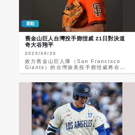
決策之一，就是簽下日本投手今井達也
（Tatsuya Imai）。 不過，羅姆透露，
根據他從球團內部人士獲得的消息，當初
運動
正是布朗親自點名想要鄧愷威。「當時布
朗就明確表示，他想得到鄧愷威，而且早
在春訓期間，他就認為鄧愷威有能力幫助
舊金山巨人台灣投手鄧愷威 21日對決道
球隊先發輪值」。 羅姆也坦言，鄧愷威
奇大谷翔平
過去效力舊金山巨人（San Francisco
2025/09/20
Giants）時，控球表現並不穩定，甚至
一度讓人覺得連投進好球帶都有困難。不
效力舊金山巨人隊（San Francisco
過如今來看，太空人這筆補強顯然相當成
Giants）的台灣旅美投手鄧愷威將在台
功。 他表示：「其他一些投手補強現在
灣時間21日上午9時10分客場出戰洛杉
看起來效果不佳，但交易得到鄧愷威是正
磯道奇（Los Angeles Dodgers）可
確決定。太空人只付出一名低階小聯盟捕
望對決日籍巨星大谷翔平。 美國職棒大
手新秀，就換來一位還能控制好幾年的投
聯盟（MLB）巨人今天宣布，鄧愷威將
手資產，這是布朗值得驕傲的操作之
在美西時間20日晚間6時10分（台灣時
一。」 鄧愷威於2017年與明尼蘇達雙城
間21日上午9時10分）先發出賽，客場
（Minnesota Twins）簽約，正式展開
對戰道奇。 鄧愷威的出賽確定，將在休
旅美生涯。2019年，巨人看中他的潛
息4天後，於明天客場對洛杉磯道奇的比
力，透過交易將他網羅至陣中。經過多年
賽先發主投，比賽將於明天台灣時間上午
培養後，他終於在2024年登上大聯盟。
9時10分開打，這將是他生涯首度與道奇
鄧愷威去年在大聯盟出賽8場，其中7場
球星大谷翔平的投打對決。 根據《舊金