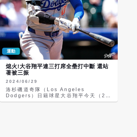
能完成自2022年以來首個完整投球賽
（Dauri Moreta）與外野手梅託斯
季；當年他效力洛杉磯天使（Los
（Luis Matos）被拉上大聯盟，左投米
Angeles Angels），先發28場拿下15
勒（Kyle Muller）則列入60天傷兵名
勝9敗、防禦率2.33。不過2023年季末
單。 鄧愷威於8月2日升上大聯盟，首戰
肘部受傷，使他缺席2024年整季投球。
先發對紐約大都會（New YorkMets）
大谷此役表現，象徵其投手身分逐步回
初登板，但僅投3.1局失5分吞敗。 8日
歸，也為新賽季增添更多期待。
次戰面對華盛頓國民（Washington
Nationals），他擔任第2任投手，接替
運動
開局投手蓋吉（Matt Gage）登板，後
援5局無失分，率隊以5比0完封華盛頓國
民，奪下大聯盟生涯首勝，也終結台灣投
熄火!大谷翔平連三打席全壘打中斷 還站
手在大聯盟長達將近6年的勝投空窗，成
著被三振
為繼2019年的王維中後，睽違2163天
2024/06/29
再有台灣投手在大聯盟奪勝 隨後兩場對
洛杉磯道奇隊（Los Angeles
聖地牙哥教士（San DiegoPadres）
Dodgers）日籍球星大谷翔平今天（29
時，鄧愷威無法延續佳作，合計5局被敲
日）對戰舊金山巨人（San Francisco
7安、送出4次三振與5次保送，失10分
Giants）「高速公路」之戰，以先發第
（8分責失），連兩場吞敗投。 20日先
一棒、指定打擊出賽，外界都在期待大谷
發再戰教士，他前3局表現不俗，但第4
能夠創下連3場首打席全壘打紀錄，但大
局因連續2次觸身球陷入亂流，最終僅投
谷可能受到主審Edwin Jimenez對於
3.1局失3分（2自責），再度承擔敗投。
好、壞球的判決影響，首打席站著不動遭
賽後鄧愷威坦言對第4局的控球失誤最為