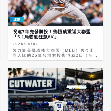
球，展現壓制力與續航力兼具的王牌表
現。7場先發全數達成優質先發，其中5
月連兩戰投滿7局，再次拉高國聯賽揚獎
運動
（Cy Young Award）呼聲。 比賽首
局，大谷雖因保送與安打一度讓巨人攻占
一、三壘，但他面對拉斐爾・戴佛斯
睽違7年先發勝投！鄧愷威重返大聯盟
（Rafael Devers）後續危機沉著應
「5.1局霸氣狂飆8K」
對，飆出關鍵三振化解失分危機，其中最
2025/09/02
快球速來到101英里。第2局起逐步進入
狀態，4局上更以12球飆出單局3次三
效力於美國職棒大聯盟（MLB）舊金山
振，包括一次「3球三振」，完全封鎖巨
巨人隊的26歲台灣右投鄧愷威2日（台灣
人打線。 道奇打線則在3局下給予火力支
時間）在客場庫爾斯球場先發對戰科羅拉
援，聖地牙哥・艾斯皮諾（Santiago
多洛磯隊，繳出5.1局失2分、送出8次三
Espinal）率先轟出陽春砲首開紀錄，接
振的內容，助巨人以8比2擊敗洛磯。鄧
著穆奇・貝茲（Mookie Betts）補上一
愷威拿下個人在大聯盟的先發首勝，也是
發背靠背全壘打，助隊迅速建立2比0領
台灣投手繼2018年陳偉殷之後，睽違7
先。4局下凱爾・塔克（Kyle Tucker）
年再於大聯盟拿下先發勝投。 鄧愷威今
與提奧斯卡・赫南德茲（Teoscar
天以85球完成5.1局投球，橫掃球狀況絕
Hernndez）串聯攻勢，再添2分保險，
佳，飆出8次三振。雖然他被擊出9安打
將比分擴大至4比0。 大谷在第5局一度
偏多，有4局被攻佔得點圈，其中3局更
演出跨局連4K，第7局雖遭遇單局2安小
是在1出局前就面臨得點圈有人危機，但
亂流，但靠著巨人游擊手威利・亞當斯
他都能以三振化解，直到6局下1出局