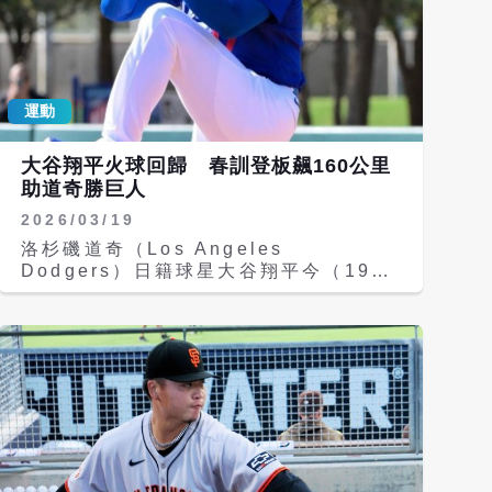
運動
大谷翔平火球回歸 春訓登板飆160公里
助道奇勝巨人
2026/03/19
洛杉磯道奇（Los Angeles
Dodgers）日籍球星大谷翔平今（19
日）在春訓對戰舊金山巨人（San
Francisco Giants）登板亮相，以投手
身分主投4.1局無失分，送出4次三振，
最快球速飆至160公里，展現強勢復出狀
態，最終道奇以5比1擊敗巨人。 根據美
國職棒大聯盟官網報導，大谷此役共用
61球，其中34球為好球，被敲出1支安
打，另有2次保送與1次觸身球。儘管近
兩年半鮮少登板投球，但其球威與壓制力
依舊在線，展現「二刀流」實力。 道奇