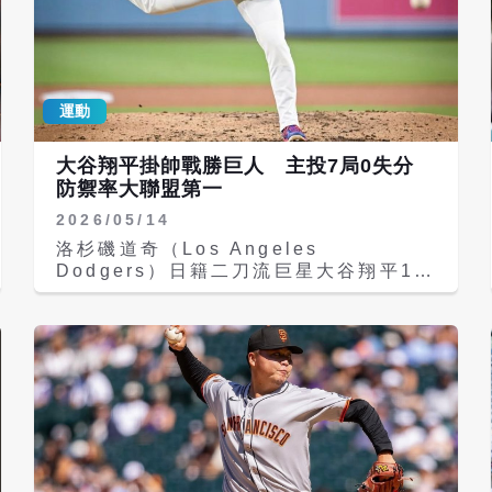
運動
大谷翔平掛帥戰勝巨人 主投7局0失分
防禦率大聯盟第一
2026/05/14
洛杉磯道奇（Los Angeles
Dodgers）日籍二刀流巨星大谷翔平14
日在主場對決同區宿敵舊金山巨人（San
Francisco Giants），以近乎完美的投
球內容再次證明王牌身手。大谷此役專職
先發投手，主投7局送出8次三振、僅被
敲4安，沒有失分，率隊以4比0完封巨
人，不僅終止道奇近期4連敗，也收下個
人本季第3勝，防禦率從賽前的0.97下修
至0.82，躍居全大聯盟第一。 這是大谷
本季第4次、也是連續第3場僅以投手身
份出賽。他全場用球數達本季新高105