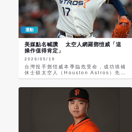
運動
美媒點名喊讚 太空人網羅鄧愷威「這
操作值得肯定」
2026/05/19
台灣投手鄧愷威本季臨危受命，成功填補
休士頓太空人（Houston Astros）先發
輪值空缺，無論擔任先發或牛棚角色都有
穩定表現。美國媒體《The Athletic》
記者羅姆（Chandler Rome）近日透
露，太空人當初決定交易網羅鄧愷威，關
鍵人物正是球隊總管布朗（Dana
Brown）。 羅姆在節目《Crush City
Territory》受訪時表示，雖然布朗近期
承受不少壓力，但在鄧愷威這筆操作上，
絕對值得肯定。他指出，太空人在休賽季
多項補強成效不彰，其中最受外界批評的