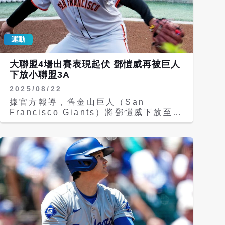
總教練羅伯茲（Dave Roberts）賽後
表示，大谷目前狀態相當不錯，「他的球
威很好，隨著登板次數增加、逐漸進入例
運動
行賽節奏，球路會更加犀利。不過老實
說，他現在的表現就已經相當出色。」他
也指出，大谷清楚開季前剩餘的調整機
大聯盟4場出賽表現起伏 鄧愷威再被巨人
會，因此展現高度專注。 比賽在亞利桑
下放小聯盟3A
那州格倫代爾（Glendale）的駝背農場
2025/08/22
球場（Camelback Ranch）進行，當
地氣溫接近攝氏38度，大谷未受高溫影
據官方報導，舊金山巨人（San
響，首局僅用5球便順利解決打者，展現
Francisco Giants）將鄧愷威下放至小
良好控球與節奏。 大谷賽後透過翻譯表
聯盟3A。他在美國職棒大聯盟（MLB）
示，對於本場用球數感到滿意，但仍希望
繳出1勝3敗、防禦率8.78的成績。期望
在取得兩好球後能更有效率地解決打者，
他回到小聯盟能修正自己在大聯盟這4場
「今天在這部分還沒有達到理想狀態，希
比賽遇到的困難，早日重返大聯盟賽場！
望下次能做得更好。」 這是大谷自去年
舊金山巨人台灣投手鄧愷威今天（22
11月1日世界大賽第7戰以來，首次在正
日）遭球團下放3A，結束20天的大聯盟
式比賽中登板。羅伯茲透露，在例行賽於
之旅。 他自2日登上大聯盟後，出賽4場
3月26日開打前，大谷預計還會有一次春
3場先發，僅一次投滿5局，累積13.1局
訓先發機會。 展望新賽季，大谷強調不
防禦率高達8.78 。 巨人此波異動，鄧
會將賽揚獎視為唯一目標，而是以協助道
愷威與外野手麥克雷（Grant
奇挑戰世界大賽三連霸為優先。他也期待
McCray）被下放小聯盟，右投佩格羅