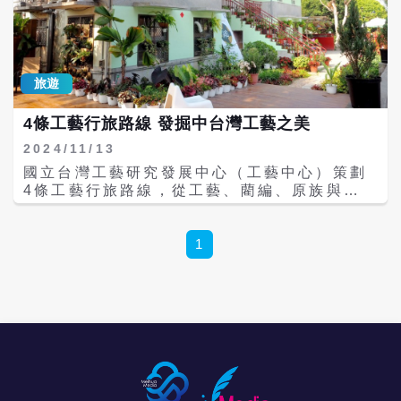
旅遊
4條工藝行旅路線 發掘中台灣工藝之美
2024/11/13
國立台灣工藝研究發展中心（工藝中心）策劃
4條工藝行旅路線，從工藝、藺編、原族與藍
染出發，巡遊中台灣工藝足跡。 工藝印記｜探
索工藝原鄉 南投不僅以天然景色優美著稱，也
乘載著豐富的文化底蘊，工藝中心所屬台灣工
1
藝文化園區位於草屯鎮，擁有六公頃的寬廣腹
地，園區就像是一個大公園，除給予旅人體
驗、療癒、休憩及把心放慢的悠遊空間，亦是
探索工藝文化內涵的最佳場域。接著，走入緊
鄰草屯鎮旁擁有「花園城市」美譽的中興新
村，傾聽在地的文化歷史故事，觸摸時光留下
的印記，從日常生活的細節中挖掘文化的無窮
潛力，享受一段探索工藝與懷舊文化之旅。 自