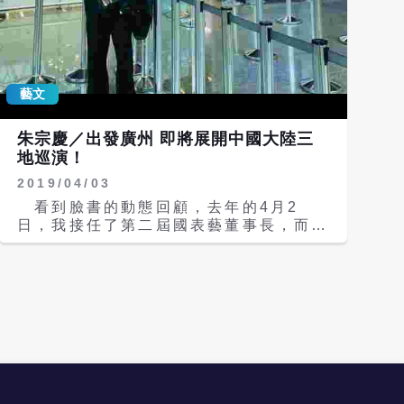
藝文
朱宗慶／出發廣州 即將展開中國大陸三
地巡演！
2019/04/03
看到臉書的動態回顧，去年的4月2
日，我接任了第二屆國表藝董事長，而過
去的這一年，衛武營開幕了，國表藝三館
一團正式到位，北中南百花齊放，台灣的
表演藝術邁入了一個新的紀元。\r\n 可
能很多人不知道，國表藝董事長其實是無
給職，而又是一個中心的法人代表，需要
處理的大小事務超乎我的想像；還好，我
所創辦的打擊樂團隊，不論在演奏、教學
或行政，各方面都非常堅強，團員與同仁
們都非常積極、熱情，不斷地創新、追求