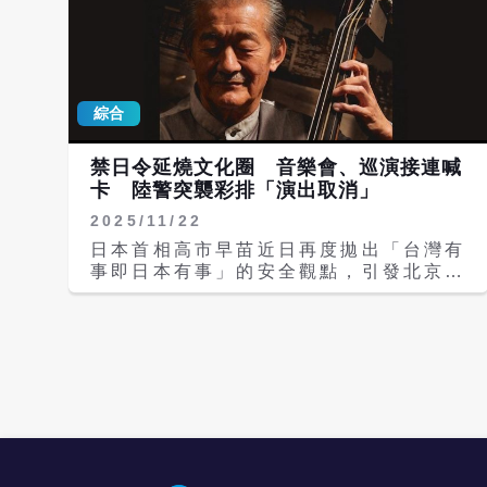
綜合
禁日令延燒文化圈 音樂會、巡演接連喊
卡 陸警突襲彩排「演出取消」
2025/11/22
日本首相高市早苗近日再度拋出「台灣有
事即日本有事」的安全觀點，引發北京強
烈不滿。繼中國文旅部發布旅遊警示、呼
籲民眾「近期暫勿前往日本」後，兩國關
係的緊張氛圍迅速外溢到影視與音樂產
業。除了大陸片商暫緩上映日本電影，多
位日本音樂人本周更陸續收到巡演被取消
的通知，部分現場甚至直接遭到便衣警察
上門喊停。 根據《路透社》21日報導，
日本80歲爵士大師鈴木良雄（Yoshio
Suzuki）原定本周在北京舉行音樂會，