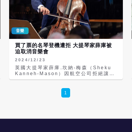
音樂
買了票的名琴登機遭拒 大提琴家薛庫被
迫取消音樂會
2024/12/23
英國大提琴家薛庫.坎納-梅森（Sheku
Kanneh-Mason）因航空公司拒絕讓他
攜帶價值約300萬歐元的大提琴登機，被
迫取消一場上周在多倫多登場的音樂會。
薛庫指出，即使他已為大提琴額外買了一
1
張座位票，最後仍遭拒載收場。薛庫在社
群媒體上分享此事，引發全球大提琴家的
共鳴。 《紐約時報》報導，搭機出差的
煩惱眾所周知，包括延誤、取消，以及要
不要冒著損壞或遺失的風險托運行李。對
於專業大提琴家來說，情況更糟，他們的