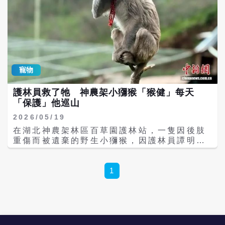
寵物
護林員救了牠 神農架小獼猴「猴健」每天
「保護」他巡山
2026/05/19
在湖北神農架林區百草園護林站，一隻因後肢
重傷而被遺棄的野生小獼猴，因護林員譚明寬
的救助，展開了一段跨越物種的深厚情感故
事。這隻小獼猴被取名為「猴健」，寓意「健
康成長」，也寄託了護林員希望牠重返山林的
1
願望。 據中新網報導，2024年8月，剛出生不
久的「猴健」因雙腿受傷，被送至百草園護林
站接受救護。當時牠不僅無法正常攀爬，後肢
還有明顯殘缺，情況相當危急。護林員譚明寬
日夜照顧牠，從餵食、清創到陪伴復健，幾乎