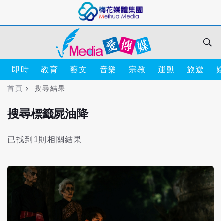
即時
教育
藝文
音樂
宗教
運動
旅遊
首頁
搜尋結果
搜尋標籤屍油降
已找到1則相關結果