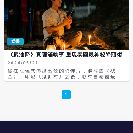
娛樂
《屍油降》真薩滿執導 重現泰國最神秘降頭術
2024/05/21
從在地儀式傳說出發的恐怖片，繼韓國《破
墓》、印尼《鬼舞村》之後，取材自泰國最神
祕降頭術的《屍油降》即將在6/14上映，導演
馮多帕塔查蒂馬拉（Phondolphat
Tatchanthimarat）是位真正薩滿，也是靈異
1
節目主持人，鑽研神秘學數十年，除了揭開
《屍油降》神秘面紗，也為《屍油降》打下堅
實知識基礎。 即將於5/24上映的印尼最賣座
鬼片《鬼舞村：詛咒起源》，故事圍繞著爪哇
島民間傳說半人半蛇的妖怪「巴達拉烏希」展
開，《屍油降》則重現泰國最神祕降頭術的儀