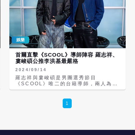
娛樂
首爾直擊《SCOOL》導師陣容 羅志祥、
婁峻碩公推李洪基最嚴格
2024/09/14
羅志祥與婁峻碩是男團選秀節目
《SCOOL》唯二的台籍導師，兩人為了
錄影奔波台韓兩地，1個月內就48小時快
閃首爾3次，兩人角色恰好是黑臉與白
臉，自認是黑臉的羅志祥表示婁峻碩是
1
「慈祥派代表」，婁峻碩也坦承自己在眾
多導師中比較溫和，「我算是循循善誘給
學生建議，但在饒舌部分可能就比較嚴
格。」至於台韓導師中哪一位最嚴格？兩
人不約而同選了歌唱導師李洪基，羅志祥