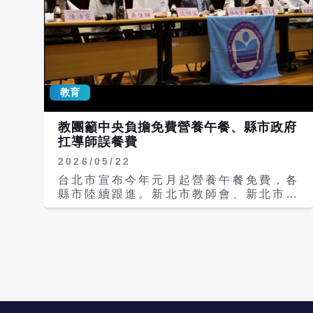
教育
教團籲中央負擔免費營養午餐、縣市政府
扛導師誤餐費
2026/05/22
台北市宣布今年元月起營養午餐免費，各
縣市陸續跟進。新北市教師會、新北市教
育人員產業工會今天（22日）表示，既
然已成全國性政策趨勢，等同延伸「0到
18歲國家一起養」中央政策，建議免費
營養午餐應視為「6到15歲國家一起養」
的配套措施，經費應由中央統籌支應，避
免排擠縣市政府資源；教團並表示，縣市
政府應主動扛起導師誤餐費，讓導師的付
出不再被視為理所當然。 教團指出，新