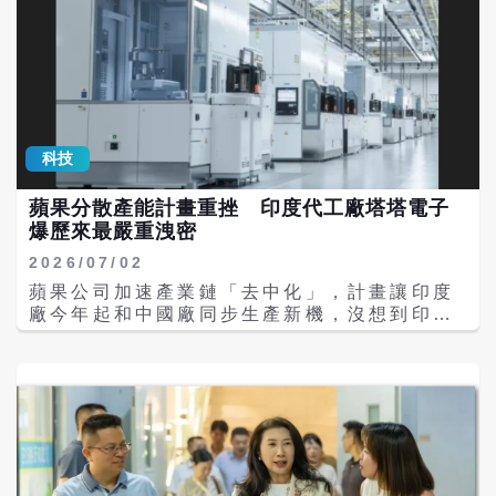
科技
蘋果分散產能計畫重挫 印度代工廠塔塔電子
爆歷來最嚴重洩密
2026/07/02
蘋果公司加速產業鏈「去中化」，計畫讓印度
廠今年起和中國廠同步生產新機，沒想到印度
代工廠塔塔電子（Tata Electronics）卻爆發
蘋果史上最嚴重的洩密案，包括未上市的
iPhone 18 Pro的電路圖、電池及鏡頭規格、
零件供應商名單等20萬份機密檔案被駭客竊取
並在暗網上出售。 據路透、美國部落格
Mashable披露，塔塔電子遭到一個名為
World Leaks的勒索軟體組織侵入內部系統，
有超過20萬份機密檔案被轉移到暗網上出售；