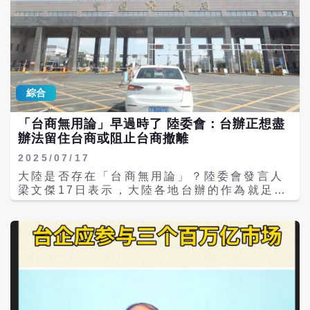
次，洩露的測試照片顯示，iPhone 18 Pro的
來自20個國家與地區、服務於94家企業的女性
背面放棄了過去的拼接視覺，轉而採用一種更
領袖，其中包括50位任職於財星全球500大企
具整體感的設計，後置三攝模組的凸出程度會
業的高階主管。 楊秋瑾表示，此次獲得《財
更加明顯，蘋果Logo則做成了鏡面效果。此
星》肯定，對富士康所有女性同仁而言都是一
外，洩密文件中還包含了針對不同區域（如中
項鼓舞；公司也將持續推動女性領導力發展，
國版和美國版）測試不同容量電池的日誌。 從
以成為世界級全方位公司的目標邁進；富士康
這些洩露的照片來看，iPhone 18 Pro的重點
綜合
多年來能在全球各地持續保持競爭優勢，不僅
在於改進而非重新設計。科技媒體CNET分析
在於技術領先，更是仰賴多元的人才培育與發
指出，由於近期全球記憶體（RAM）元件遭遇
「台商無用論」早過時了 陸委會：台辦正想盡
展。 《財星》總編輯暨內容長Alyson
行業性短缺和價格飆升，iPhone 18 Pro或許
辦法留住台商或阻止台商撤離
Shontell表示，邁入第29年的「全球最具影
仍無法全線配置更高規格的記憶體，這將會限
響力商界女性」榜單中，近半數來自美國以
制部分高階AI功能的本地運行。 面對這場始料
2025/07/17
外，顯示女性領導力正持續在全球各地發揮影
未及的洩密風暴，蘋果在表示「擔憂」
大陸是否存在「台商無用論」？陸委會發言人
響力；這些女性領導在動盪與不確定的時代
（Concerned）的同時展開了調查。蘋果合規
梁文傑17日表示，大陸各地台辦的作為就足以
中，正引領企業轉型，為充滿機會的未來做好
與安全團隊已介入，聯合全球頂尖的協力廠商
反駁這一論調，他們現在是想盡各種辦法來留
準備。 「全球最具影響力商界女性」本年度榜
網路安全顧問進駐塔塔電子，對受影響的系統
住台商，甚至是阻止台商離開。 近年台商投資
單中，科技與金融產業持續佔據主導地位，分
進行全面審計。塔塔電子已在蘋果的要求下，
大陸占比持續下降，2010年是83.8%，2023
別有27位與26位上榜；楊秋瑾是今年入選的
嚴格限制了內部員工對核心技術系統的存取權
年是11.4%、2024年是7.5%、2025年第一
16位新進榜成員之一；此外，隨著人工智慧快
限，關閉了部分涉密網路的外部連結。 本次洩
季是2.7%；梁文傑舉例說，2010年台商對外
速發展，女性領袖正逐步在AI領域扮演越來越
密事件也為蘋果的供應鏈布局策略拉響警鐘。
投資100元，有83元是投到中國，2024年只
關鍵的角色。 據富士康介紹，楊秋瑾在富士康
為了減少對單一制造基地的依賴，蘋果近年來
剩7元，今年第一季更剩下不到3元。 在這種
工作近20年，擔任過集團關務長、鄭州園區營
大力扶持印度塔塔集團等東南亞和南亞代工
情況下，梁文傑指出，大陸各地台辦不但想盡
運長以及集團子公司準時達國際供應鏈管理公
廠，然而，在資訊安全防禦、保密合規文化建