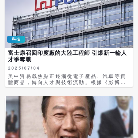
論」甚囂塵上。更重要的是，在美國關稅和民
致大陸出口狀況未來不會太好，七成在大陸台
進黨政府政策的引導下，大陸台商開始向外轉
商去年獲利減少，台商很早就開始轉移投資甚
移，造成台商投資及出口大陸的金額及比重逐
至撤離。 國台辦發言人陳斌華16日特別在記
年下滑；今年上半年，台灣對美國出口額已達
者會上反駁說，面對變亂交織的外部環境，大
789億美元，占比27.9%，已與中港地區並列
陸經濟運行總體平穩、部分指標持續改善、新
我國最大出口國。大陸有識之士已經發現問
動能成長壯大、高品質發展態勢持續；今年上
科技
題，並建議北京當局應重新重視台商對大陸經
半年，大陸貨物貿易進出口共21.79兆元人民
濟的重要性。 據《台商》雜誌報導，5月27
幣（下同），同比增長2.9%，創歷史同期新
富士康召回印度廠的大陸工程師 引爆新一輪人
日，杭州，「2025浙江台灣合作周」開幕，現
高，其中，出口13兆元，增長7.2%；而據台
才爭奪戰
場有數百位台企負責人聽講；黃奇帆在壓軸演
灣金融監管機構公佈資料，今年第一季，台灣
講中公開讚賞台企台商對中國經濟發展的貢
上市櫃公司大陸投資獲利1156億元新台幣，創
2025/07/04
獻，並嘗試為「台灣代工企業」正名；他認
歷史同期新高。 陳斌華強調，這充分說明，兩
美中貿易戰焦點正逐漸從電子產品、汽車等實
為，社會各界對台灣代工企業有許多「刻板印
岸經濟合作和融合發展正在持續惠及兩岸企業
體商品，轉向人才與技術流動。根據《彭博》
象」，亟需糾正。 ●第一種，認為代工企業是
與民眾，大陸是台商台企穩定、安全、可為的
（Bloomberg）2日報導，台灣代工大廠富士
勞動密集型的「搬運工」 現代電子產業的代工
投資目的地。
康科技集團（Foxconn）已要求數百名在印度
龍頭，是資本密集、技術密集、裝備密集的高
iPhone工廠工作的中國工程師與技術人員返
科技產業鏈集群，比如富士康、台積電等企業
國，引發外界關注。 該報導援引知情人士指
的投資規模、技術水平、自動化程度，遠非傳
出，已有超過300名中國籍員工離開印度，目
統勞動密集型工廠可比。 第二種，將代工企業
前留在當地的主要為來自台灣的支援人員。最
與早年的「兩頭在外」的加工貿易相提並論 在
近中國政府收緊對關鍵人才與技術出口的控
電子信息產業，代工龍頭企業往往帶動整個產
制，特別是涉及人工智慧、稀土技術與高端製
業鏈的本土化，一個大型代工項目落地，通常
造的專家。 早在今年1月，《彭博》就曾報導