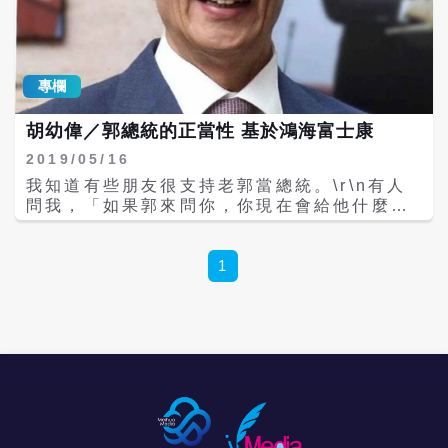
會有集聚效應，吸引數百家上游零部件和原材
中國官員已「口頭勸導」地方政府與監管機
料供應商，形成龐大的產業鏈集群；它不是簡
構，限制技術轉移與設備出口至印度與東南
單的「兩頭在外」，而是深度嵌入和構建本土
亞。此舉可能是針對包括蘋果公司與中國電動
供應鏈。 第三種，認為代工企業附加值很低
車製造商比亞迪（BYD）在內的企業，正積極
黃奇帆反駁了「蘋果手機代工只占3-5%附加
專欄
將供應鏈從中國遷出所作出的反制。 中國外交
值」的說法。一個複雜的電子產品，其產業鏈
部當時回應稱，中方「對所有國家一視同仁，
由數百個環節構成，每個環節都有其附加值；
胡幼偉／郭總統的正當性 基於鴻海富士康
對各國企業開放」，但這一系列動作顯示，北
代工龍頭企業整合了這些環節，幾十個環節的
京已將人才外流視為潛在的戰略威脅。 蘋果執
2019/05/16
附加值，加起來就有百分之幾十，不該僅以最
行長提姆庫克（Tim Cook）曾表示，到今年
終產品的某個環節來衡量其貢獻。 第四種，忽
我知道有些朋友很支持老郭當總統。\r\n有人
第三季，大多數出口美國的蘋果產品將改由印
視代工產業集群帶來的金融與貿易服務需求 一
問我，「如果郭來問你，你現在會給他什麼建
度與越南生產，顯示其在供應鏈去中國化上的
個龐大的代工產業集群涉及幾百家企業的複雜
議？」\r\n我的答案很簡單。\r\n中美貿易大
快速推進。然而，這對中國經濟恐將帶來長期
協作，必然產生巨大的金融清算、貿易結算、
戰，鴻海富士康在大陸代工生產的貨銷美，會
衝擊。庫克指出，蘋果在中國支持約500萬個
物流服務、貨幣兌換等高端生產性服務需求，
被課25%的關稅，市場分析師都說，鴻海市值
1
工作機會，其中過半涉及製造業。 為阻礙企業
從而帶動地方服務業的發展。 破除了這些常見
已縮水超過台幣一千億。在此關鍵時刻，有些
與人才出走，中國開始加強監管。據《華爾街
的刻板印象，黃奇帆還將全球產業劃分為五種
財經界人士不解，目前是鴻海最需要老郭掌舵
日報》（Wall Street Journal）6月25日報
類型，方便解釋台資代工企業為何那麼重要。
的時候，他卻跑去玩總統大選，不知其意為
導，中國商務部已要求國內稀土企業上報具備
第一類是集中型、垂直管理型產業，如發電
何？\r\n這就是老郭現在最需要向大家說明的
技術專長的員工名單，準備編製一份中國稀土
廠、煉油廠、鋼鐵廠。這類企業通常規模巨
事情。\r\n他之所以被一些人崇拜支持，難道
專才的資料庫。此外，中國政府也已禁止部分
大，內部形成完整集群，少有外包。 第二類是
不正是因為生意做得大做得成功嗎？\r\n現
稀土加工與磁鐵製造技術出口，並限制相關專
龍頭企業，掌握產業鏈約40%的附加值，剩餘
在，老美關稅懲罰老共，老郭的大陸事業跟著
家出境。 路透報導，人工智慧領域也成為監控
50到60%通過外包完成。汽車和家電產業是典
倒楣；為選總統，發表刺激老共言論後，富士
重點。《The Information》今年3月指出，
型代表，主機廠掌握核心技術和總裝，大量零
康在大陸到底會怎樣？在日本吃下夏普後，狀