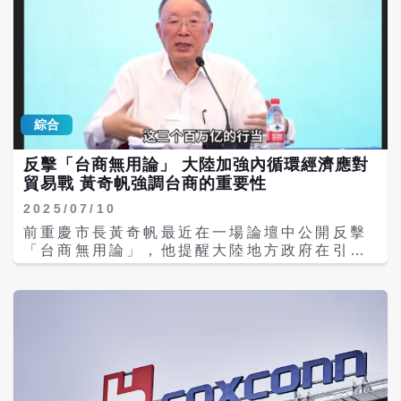
辦法留住台商，甚至是想盡辦法阻止台商離
司董事長等職務，並於2025年成為富士康首位
設等軟實力方面，這些新的戰略基地依然存在
開，就算出去的台商也要逼回來。 彭博就報
女性輪值執行長，展現卓越的管理實力與領導
不少隱患。 路透分析，儘管短期內蘋果無法將
導，富士康最近被逼從印度廠調回300多名中
影響力；她亦曾於2025年入選《財星》「亞洲
塔塔從其供應鏈中剔除，但是，本次事件已經
國工程師，這是因為近期中國政府逐漸加強管
最具影響力女性」（Most Powerful Women
嚴重動搖了蘋果對於印度本土製造業IT防禦能
控技術外流，並要求相關單位限制對印度的技
Asia）榜單；今年Manufacturing Digital
力的信心。 蘋果在印度的擴產計畫已進入全面
術輸出，以維護中國製造的競爭力。 梁文傑指
評選她為「Top 10： Women in
加速期，執行長庫克（Tim Cook）指出，未
出，在大陸政府管制高科技外流的考量下，大
Manufacturing」，2023年在WeQual
來銷往美國市場的絕大部分iPhone原產地將
綜合
陸工廠現在想出口部分設備到越南等國家，也
Awards中，也榮獲亞太區專業類年度最佳女
轉為印度。 蘋果計畫在2026年將印度的
是越來越困難。 「中國要留住台商或是阻止台
性高階主管榮譽。 《財星》「全球最具影響力
iPhone年產量擴增至6000萬到8000萬支，
反擊「台商無用論」 大陸加強內循環經濟應對
商撤離，現在已經不是一種想法，而是化為具
商界女性」榜單由編輯團隊綜合評選，評比標
全球生產占比提升至26%至28%。 自iPhone
貿易戰 黃奇帆強調台商的重要性
體措施了，」梁文傑說。 梁文傑另指出，大陸
準包括企業規模與營運表現（包含過去12個月
17系列開始，蘋果已規畫讓印度的5家工廠同
經濟目前出現結構性問題，房市不振、供應鏈
及三年財務數據）、個人影響力、創新能力、
2025/07/10
步參與所有4款機型的生產，包含高階的Pro與
外移、產業過剩；特別是關稅問題，過去一
職涯發展，以及對推動企業進步的貢獻。
Pro Max系列，實現與中國廠「零時差」出
前重慶市長黃奇帆最近在一場論壇中公開反擊
季，由於中美關稅戰暫停，廠商提早出貨，使
貨；甚至在印度直接導入新機種（如iPhone
「台商無用論」，他提醒大陸地方政府在引進
得出口表現短期內看起來挺不錯，但美國對中
17e）的初期生產與組裝。 蘋果在印度的代工
鏈頭企業（如蘋果、高通）時，必須同時重視
國施加的關稅確實不輕，這一情況會反映在下
廠已由原本的3家增加至5家，除了富士康與和
引進其核心的代工龍頭企業（如富士康、台積
半年。 而且，國際信評機構預測大陸今年經濟
碩外，塔塔電子未來兩年將負責一半的產量。
電），兩者缺一不可；「千萬不要把代工龍頭
成長率平均落在4.5%上下，低於今年大陸政府
印度政府在財政預算中也給予電子製造商進口
當作三輪車伕，他們是產業集群的指揮官」。
工作報告預設的5%目標，而這個預測還沒計算
高價生產機械的五年免稅期。
2008年5月，大陸開始推動「騰籠換鳥」政
關稅的影響，因此，「大陸今年經濟情勢不容
策，促使勞力密集型產業向內陸轉移，加上自
樂觀，」梁文傑說。 海基會發言人黎寶文日前
2018年中美貿易戰後轉向以內需市場為主，使
接受台媒專訪時表示，台商投資大陸金額占比
得以代工出口為主的台商被忽視，「台商無用
持續下降，今年可能會更低；中美戰略競爭導