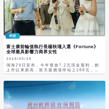
外洩檔案包括大量帶有蘋果Confidential（機
密）浮水印的工程檔案，其中，至少有6件檔
案是預定9月發佈的iPhone 18 Pro機型中的
許多元件與其供應商，詳細勾勒出主電路板上
的晶片布局、電池電芯規格以及全新的攝像頭
模組設計。 同時，外洩檔案揭露蘋果在從哪些
供應商處採購哪些零部件，不僅曝露蘋果的議
科技
價能力，也曝露特定供應鏈的脆弱性；檔案中
還有台積電、高通等半導體供應商與蘋果往來
富士康前輪值執行長楊秋瑾入選《Fortune》
的技術交流文件，以及iPhone 18 Pro在實驗
全球最具影響力商界女性
室內進行跌落測試的實機照片。 據業界分析，
長期以來，蘋果通過「分段式生產」等策略來
2026/05/29
防止新品提前曝光，單一供應商往往只能接觸
鴻海29日宣布，今年發放7.2元現金股利，創
到局部零件；但隨著塔塔電子在蘋果供應鏈中
上市以來新高，當天股價漲停站上289元，創
地位的躍升，其系統內積攢的全域資料便成為
19年新高，市值也衝上4兆元；與此同時，
了全球駭客眼中的「肥肉」。 通過這批被公開
《財星》（Fortune）雜誌公佈2026年「全球
的機密案，蘋果下一代旗艦手機iPhone 18
最具影響力商界女性」（Most Powerful
Pro的諸多細節都被提前公開：首先，iPhone
Women in Business）榜單，鴻海旗下富士
18 Pro和Pro Max將維持6.3英寸和6.9英寸
康科技集團前輪值執行長、富士康鄭州園區營
的螢幕尺寸，互動式UI「靈動島」（Dynamic
運長暨AI軟體事業群負責人楊秋瑾首次入選，
Island）的寬度將較iPhone 17 Pro縮窄約
名列全球第19名，也是台灣唯一入選的女性。
35%，呈現出更接近針孔屏的視覺效果。 其
2026年「全球最具影響力商界女性」榜單涵蓋