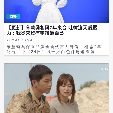
上映的《黑祭司》締造了544萬觀影人次的驚
是擅自把私生子接回宮裡，又故意寵幸她視為
人紀錄，並橫掃許多國內外影展獲獎，並打破
心腹的侍女，面對丈夫的背叛，看著他寵幸別
當年韓國電影靈異恐怖票房紀錄。宋慧喬以話
的女人，元敬不僅沒低頭，反而憑藉自身聰
娛樂
題作《黑暗榮耀》再創演員生涯顛峰，這次在
慧，跟李芳遠較上了勁。而後宮管理更是讓元
《黑祭司2：闇黑修女》中則是飾演一名為了
敬王后煩心，後宮們摩拳擦掌想把她拉下王后
【更新】宋慧喬相隔7年來台 吐韓流天后壓
拯救遭強大惡靈附身的少年，不擇手段的修
位子，妃子「英實」（李詩雅飾）甚至當著她
力：我從來沒有稱讚過自己
女，宋慧喬表示：「我也很好奇自己在《黑暗
的面大放厥詞，她一怒之下狠搧她兩巴掌，讓
榮耀》後會選擇什麼樣的作品，《黑暗榮耀》
觀眾直呼好解氣。《元敬》每週二10:00點在
2024/09/24
深受觀眾的喜愛，因此我也對於接下來要接演
愛奇藝國際站一次更新2集。
宋慧喬為保養品牌全新代言人身份，相隔7年
哪部作品感到有點壓力。後來收到劇本時，覺
訪台，今（24日）以一席白色裸肩短洋裝、腳
得這部作品應該能展現我不同的模樣，因此感
踩超高跟鞋現身，這也是她自夯劇《黑暗榮
到很期待。」 以《黑道律師文森佐》為台灣觀
耀》奪下韓國百想視后首度現身台灣。宋慧喬
眾熟悉的全余贇，在《黑祭司2：闇黑修女》
原本受訪時用字精簡，直到主持人曾寶儀問了
則飾演幫助宋慧喬的另一位修女角色，這次跟
她為何在頒獎典禮上公開謝謝自己，宋慧喬才
宋慧喬合作，全余贇表示：「慧喬前輩是我從
傾吐這些年來是如何努力維持韓流天后的壓
學生時期就很仰慕的女神，是我一直很想見到
力。 宋慧喬去年出席第2屆《青龍系列大獎》
的前輩，真的很開心這次能和前輩合作！」但
拿下觀眾票選大賞，她上台時除了感謝感謝創
宋慧喬一聽到全余贇說出「從學生時期」這句
作出文同珢的編劇金銀淑，也哽咽說：「我感
話時，開玩笑要全余贇別那樣說，因為這樣聽
覺這樣的場合對我來說可能不會再有了，所以
起來自己好像很老，讓全余贇忍不住大笑。 而
我想第一次稱讚自己。辛苦了，慧喬啊。謝
全余贇曾與宋慧喬前夫宋仲基一起合作過《黑
謝。」今天曾寶儀問及此事，宋慧喬說，自己
道律師文森佐》，當時兩人在片中滿滿的CP
每次拍完戲，總是有很多遺憾，覺得哪個場面