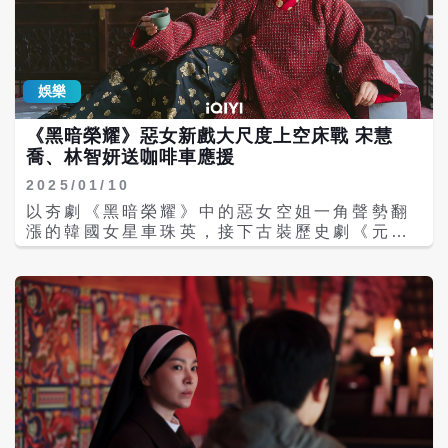
整個團隊，所以身邊的人都說我就像隊長一
樣。但最近我個性好像變了，變得不主動出
頭，靜靜地待著。」宋慧喬透露會有這樣的轉
變，是因為她母親的一句話「待著不動的話，
娛樂
也能成為第二名！」要宋慧喬在不太確定前，
先別出頭會比較好，宋慧喬覺得母親說的很
《黑暗榮耀》惡女新戲大尺度上空床戰 宋慧
對，現在通常就只是靜靜看著一切。 《劉
喬、林智妍送咖啡車應援
QUIZ ON THE BLOCK》主持人劉在錫看過
《黑祭司2：闇黑修女》預告後，對於宋慧喬
2025/01/10
在電影中冷笑一幕印象深刻，還起了雞皮疙
以夯劇《黑暗榮耀》中的惡女空姐一角聲勢翻
瘩，宋慧喬也分享了詮釋修女角色的困難之
漲的韓國女星車珠英，接下古裝歷史劇《元
處。「我一直覺得演戲是很困難的一件事，而
敬》首度升格當女一。她與李賢旭第1集就上
且這是我第一次挑戰的題材，從開拍前就很擔
演大尺度裸露床戲，令觀眾驚掉下巴，激烈的
心，最擔心自己是否能完美地背好祈禱文並融
政權與後宮角力鬥爭更是吸睛，首播後連續2
入情感演技中。」因為只要台詞一出錯，就會
集位居都位居韓國付費電視同時段收視冠軍。
破壞演戲時的情緒，因此宋慧喬不斷地熟記祈
車珠英首次當上古裝劇大女主，曾與她一起拍
禱文，不管是睡到一半驚醒、洗澡、洗碗、換
攝《黑暗榮耀》，並因此成為好閨蜜的宋慧喬
衣服，她都不停地背祈禱文，不過拍出來的成
跟林智妍先後送上咖啡車應援，替她加油打
果相當好，讓導演稱讚不已。 在《魷魚遊戲
氣，《元敬》首播時，林智妍守在電視機前並
2》中飾演單親爸爸的李陣郁，這次在電影
發限動寫下「元敬王后」，為她宣傳造勢，暖
《黑祭司2：闇黑修女》中飾演精神科醫師，
心應援讓她感動不已。 車珠英透露，《黑暗榮
同時也是一名神父，與宋慧喬飾演的角色立場