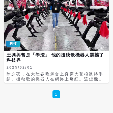
科技
王興興曾是「學渣」 他的扭秧歌機器人震撼了
科技界
2025/02/01
除夕夜，在大陸春晚舞台上身穿大花棉襖轉手
絹、扭秧歌的機器人在網路上爆紅。這些機器
人背後的公司是宇樹科技，其創始人兼CEO是
90後的王興興，但你敢相信他原本是個升學之
路充滿坎坷的學渣嗎？ 王興興相比於17歲考
1
上浙大的學霸梁文鋒，稱他為學渣也不為過。
英語老師曾經在家長會上對他家長說：「你家
孩子有點笨。」中小學生涯，他自卑又壓抑，