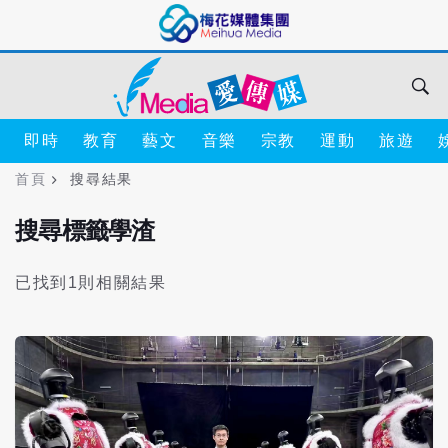
即時
教育
藝文
音樂
宗教
運動
旅遊
首頁
搜尋結果
搜尋標籤學渣
已找到1則相關結果