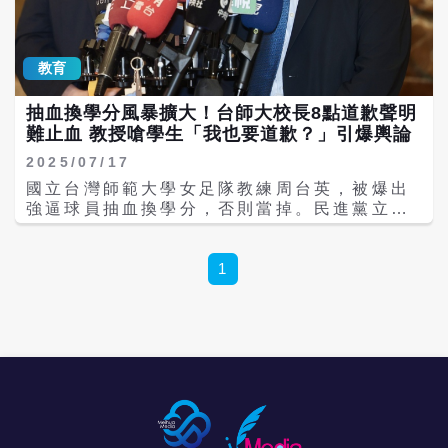
資料。檢方表示，將秉持勿枉勿縱的態度，從
速從嚴查辦，以維護大學體育選手的相關權
益。 由於此案涉及選手參與研究計畫是否遭受
教育
不法對待，受社會輿論高度關注，檢方已經展
開偵辦。另有評論員在談話節目中批評台師大
抽血換學分風暴擴大！台師大校長8點道歉聲明
怠惰，校長早該對此事負責下台。人在德國的
難止血 教授嗆學生「我也要道歉？」引爆輿論
教育部長鄭英耀也對此震怒，指校方處理得非
常糟糕，要求部內嚴審。 在主管機關的壓力
2025/07/17
下，台師大才於17日晚間發表聲明，對此次事
國立台灣師範大學女足隊教練周台英，被爆出
件造成的傷害與社會關注，再次致歉，並虛心
強逼球員抽血換學分，否則當掉。民進黨立委
檢討、積極配合後續調查與輔導作業，全力改
范雲天（16日）痛批國科會狀況外，要求教育
善相關機制，強化對學生的支持和保障。 此事
部和國科會啟動專案，全面清查。台師大校長
件起源於去年11月28日就已曝光，台師大隔天
吳正己16日晚間發表8點聲明，包含將重新審
1
回應並啟動調查，今年四月公布調查結果，五
議，並於二周內依法盡快完成相關懲處。不
月教育部介入開專案會議。但對於裁罰結果和
過，該校也有老師對此不以為然。 周台英以女
相關說明，學生不滿，認為官官相護。因此於
足隊員做人體試驗，引起社會譁然。范雲指
七月初將事情再次發布到社群媒體，引起更大
出，近日社群上爆出更多「血論文」，涉及使
關注。民進黨立委范雲等人日前舉行記者會，
用違法採血檢體的「學術研究」，不只這一
女學生簡奇陞勇敢控訴校方處理失當。
案。單是一位學生就被採超過200管血液，有
高達40個學生被違法抽血，「這些血都到了哪
裡，目前掌握被終止的計畫，有多少檢體是違