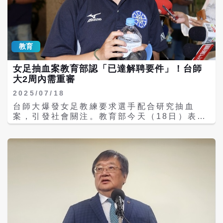
資料，但學校迄今未完成。教育部說，在此之
爭議研究案？學校都說計畫有送人體研究倫理
前，台師大仍不應再行就陳師排課。教育部已
審查委員會（IRB）、研究倫理審查委員會
要求學校暫停安排陳師授課，並限期補正報
（REC）審查，都說計畫符合規定，但送審後
部。
實際執行卻和檢具的計畫內容有落差，要教育
教育
部拿出辦法。 高教司長廖高賢回應，每年不定
期抽13校研究倫理審查委員會，之前已抽查過
女足抽血案教育部認「已達解聘要件」！台師
一輪。110年時抽查到台師大，但查核是針對
大2周內需重審
學校整體IRB運作機制，如果個案有異常狀
況，要個別檢視，才能發現。 部長鄭英耀坦
2025/07/18
言，過去確實較少建立內控機制，已要求大學
台師大爆發女足教練要求選手配合研究抽血
明確宣導，學生接受研究試驗不想參與可以隨
案，引發社會關注。教育部今天（18日）表
時終止，完整保障受試者權益也是IRB的原始
示，事涉校園霸凌，台師大對周姓教練處分落
精神。再者，當研究涉及IRB時需落實定期和
差太大引發外界爭議，根據教育部今日召開
不定期抽檢，以確保受試者權益。 國民黨立委
「專科以上學校校園霸凌事件審議委員會第1
萬美玲質疑，為何台師大前後兩次決議懲處差
次臨時會議」，認為已達解聘要件，該校教評
這麼多，痛批學校未盡責。台師大校長吳正己
會須於2周內另為適法之決議。 教育部表示，
對此承認，未照顧好學生。部長鄭英耀則認
審議委員會嚴格檢視台師大教評會做出的決議
為，一開始可能校教評會認為女足隊教練周台
後，認情節重大，業命學校校教評會於2周內
英對學校有貢獻，後來委員看到錄影帶與相關
另為適法之決議。 教育部表示，「專科以上學
證據而改變決議。 民進黨立委范雲詢問，女足
校校園霸凌事件審議委員會」檢視學校調查小
案相關研究也包括運用運動發展基金補助的
組調查報告後，認本案對被行為人所為之身心
「運動科學支援競技運動計畫」，但體育署目