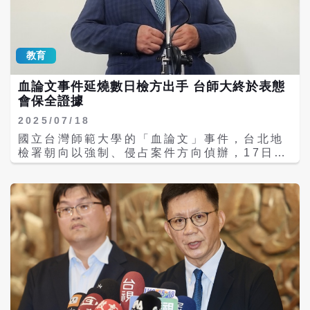
造成侵害已達《教師法》第14條、第15條解聘
前尚無全面清查。且運科支援計畫甚至涉及未
要件。學校三級教評會未依調查報告解聘周姓
成年選手，恐也有未落實知情同意等疑慮，要
教練，論理不明，已命學校校教評會於2周內
求體育署全面清查。鄭英耀說，目前運科支援
依規定，重新就本案有權勢不對等、對學生身
計畫已經暫緩，會於一個月內提出報告。 血論
教育
心及受教權侵害程度、行為應受責難程度及行
文事件發酵以來引發議論，台師大教評會在7
為次數、頻率等事由，逐一釐清檢視，並另為
月25日發出聲明，宣布解聘教練周台英，且4
血論文事件延燒數日檢方出手 台師大終於表態
適法決議。 教育部表示，為保障學生申訴權
年不得聘任為教師。
會保全證據
益，教育部昨日已設立單一申訴窗口，並將主
動聯繫學生，同時已將聯絡資訊提供人本教育
2025/07/18
基金會協助轉知陳情學生，確保學生獲得及時
國立台灣師範大學的「血論文」事件，台北地
且妥適的協助。
檢署朝向以強制、侵占案件方向偵辦，17日已
指揮檢察官及調查官赴台師大，扣押尚在保存
中的血液檢體。校方今（18）日表示，全力配
合調查作業，絕不隱匿或刪除相關資料。 台師
大女足教練周台英被控以扣學分威脅選手配合
研究抽血，北檢於16日主動剪報分「他字
案」，案由為刑法強制罪等，17日下午，檢方
到該校調取案件有關研究計畫資料，要求研究
計畫現存的相關文件、電子紀錄及採樣檢體不
得銷毀、隱匿、刪除或處分，並應妥善保管證
據，如有違反，將依法究責。 調查官也分別向
教育部、國家科學及技術委員會調取此案相關