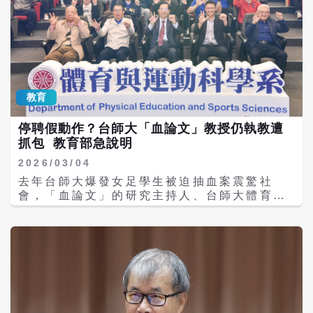
教育
停聘假動作？台師大「血論文」教授仍執教遭
抓包 教育部急說明
2026/03/04
去年台師大爆發女足學生被迫抽血案震驚社
會，「血論文」的研究主持人、台師大體育與
運動科學系教授陳忠慶，後續遭懲處停聘3
年。不過今天（4日）有媒體報導指出，僅僅
時隔約半年，理應停聘中的陳忠慶已重返校園
任教。教育部緊急說明表示，台師大迄今未完
成補正資料，教育部已要求學校暫停安排陳師
授課，並限期補正報部。 去年7月台師大爆發
女足抽血案，女足教練周台英長期強迫學生配
合研究抽血，強迫學生抽血的研究案也被揭