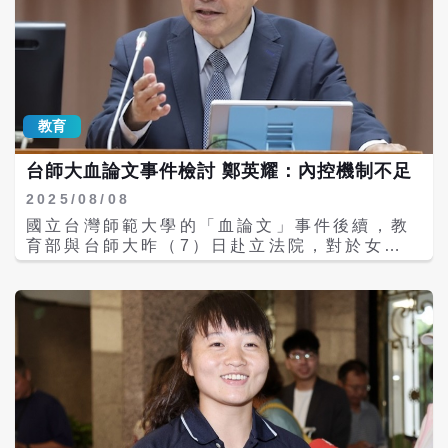
露，主要是國科會的研究計畫，而研究計畫的
主導者、研究主持人，即台師大體育與運動科
學系教授陳忠慶。陳忠慶於去年7月19日台師
大舉辦的記者會上認錯，並數次鞠躬道歉，後
續因他被認定違反《人體研究法》，台師大教
評會決議，懲處他停聘3年。 不過近日有台師
教育
大校內教師向媒體爆料表示，理應還在停聘期
間的陳忠慶，從本學期開始，竟然又回歸任
台師大血論文事件檢討 鄭英耀：內控機制不足
教。媒體查證台師大的課程查詢系統，發現陳
忠慶上一個學期沒有開課，本學期則開了3門
2025/08/08
課程，分別是1門「應用運動生理學」以及2門
國立台灣師範大學的「血論文」事件後續，教
「體育（足球初級）」，前者是體育系三年級
育部與台師大昨（7）日赴立法院，對於女足
的選修課，後者則是開放全校大學部學生修課
抽血案做專題報告。教育部表示，從民國109
的體育課程。且媒體也直擊陳忠慶確實又開始
至113年間，每一年都有對13所大學研究倫理
教課。 報導指出，陳忠慶可回歸任教的關鍵，
審查委員會進行抽查。有立委質疑，為何台師
是因教育部至今沒有核定陳忠慶的懲處，且台
大倫審會仍通過爭議研究案？教育部長鄭英耀
師大並未如上學期，將陳忠慶暫停排課所致。
坦言，過去確實較少建立內控機制。 國科會書
對此教育部今日回應表示，教育部已就陳師違
面報告指出，111至114年間補助體育領域計
反《人體研究法》予以裁罰，因此其違反學術
畫614件，其中，293件計畫涉及人體實驗或
倫理，殆無疑義。台師大亦經三級教評會決議
人體研究，又其中有97件實驗研究設計涉及血
停聘陳師3年。雖為完備正當法律停聘程序，
液樣本，台師大受補助計畫則為23件。 國民
教育部去年11月已函請台師大於2個月內補正
黨立委柯志恩質疑，為何台師大倫審會仍通過