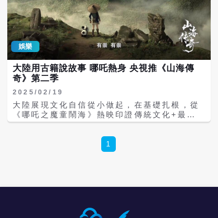
娛樂
大陸用古籍說故事 哪吒熱身 央視推《山海傳
奇》第二季
2025/02/19
大陸展現文化自信從小做起，在基礎扎根，從
《哪吒之魔童鬧海》熱映印證傳統文化+最新
技術+動畫表達的魅力。大陸國漫熱再次火
熱，取材自《山海經》央視國風動畫片《山海
傳奇》新一季開播。 據上觀新聞報導，由央視
1
綜合頻道策劃的52集上古神話動畫片《山海傳
奇》第二季17日在央視綜合頻道（CCTV-1）
17:40分首播，同時在央視頻App、央視網等
新媒體平台上線。 《山海傳奇》講述了上古治
水英雄禹從幼年到劃定九州的成長歷程，全片
時間跨度從上古神話時期到夏初。第二季創作
取材自《山海經》《史記》《尚書禹貢》等文