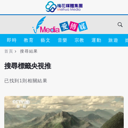
即時
教育
藝文
音樂
宗教
運動
旅遊
首頁
搜尋結果
搜尋標籤央視推
已找到1則相關結果