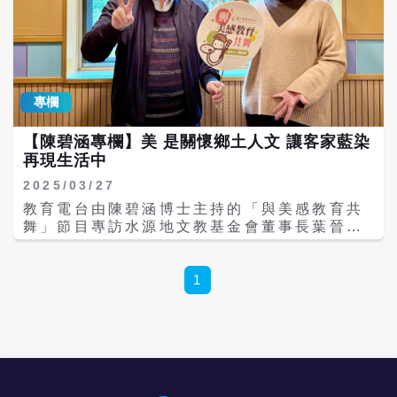
專欄
【陳碧涵專欄】美 是關懷鄉土人文 讓客家藍染
再現生活中
2025/03/27
教育電台由陳碧涵博士主持的「與美感教育共
舞」節目專訪水源地文教基金會董事長葉晉
玉。 葉晉玉的美感啟蒙，來自於承載著客家記
憶的土地。村民們的彼此守望，客家歌謠在曠
野田間的悠揚飄蕩，生活的種種感知形成了美
1
感意識，轉化為客家文化記憶，滋潤著他，即
使後來搬至都市求學與工作，亦從未忘懷那片
孕育他的土地。 921地震後，葉晉玉投入台中
災區震後重建，推動社區總體營造，期盼透過
文化與藝術的力量，幫助居民重建家園，喚起
自我文化認同，找到存在的意義與驕傲。葉晉