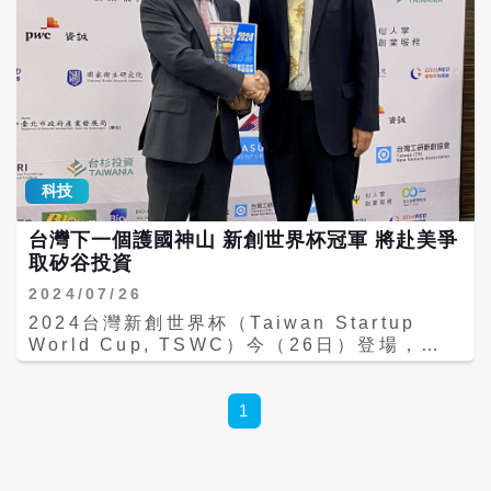
科技
台灣下一個護國神山 新創世界杯冠軍 將赴美爭
取矽谷投資
2024/07/26
2024台灣新創世界杯（Taiwan Startup
World Cup, TSWC）今（26日）登場，優
勝者振生半導體（Jmem Technology Co.,
Ltd.）10月將代表台灣赴美，與其他70多個國
家的團隊角逐爭取100萬美金投資款。台灣工
1
研新創協會總會長高繼祖表示，生技是現在新
創投資非常看好的產業，而台灣目前生技發展
相當具有國際競爭力，可說是台灣下一個「護