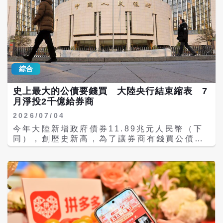
已在7月6日操作10000億元3個月期買斷式逆
回購，對沖到期的8000億元逆回購，淨投放
2000億元，結束此前連續4個月的縮量走勢。
7月13日、7月14日，中國人行又分別操作
2240億元、2365億元的7天期逆回購操作，
對沖到期的70億元、100億元，兩個交易日合
計淨投放4435億元。 《香港文匯報》計算，7
綜合
月份，大陸央行買斷式逆回購合計操作量
24000億元，淨增7000億元，扭轉此前四個
史上最大的公債要錢買 大陸央行結束縮表 7
月縮量態勢，且創下去年初以來單月最大淨增
月淨投2千億給券商
規模。 中信證券首席經濟學家明明向《證券日
報》表示，7月份稅期較早（沒有長假，要在7
2026/07/04
月15日前申報），中旬資金整體呈現邊際收緊
今年大陸新增政府債券11.89兆元人民幣（下
趨勢，本周，中國人民銀行逆回購轉向淨投
同），創歷史新高，為了讓券商有錢買公債，
放，同時6個月期買斷式逆回購從上月的等額
大陸央行宣布，7月6日操作1兆元買斷式逆回
續做轉向5000億元的大幅淨投放，一方面是對
購操作，期限3個月（91天），對沖7月到期的
沖近期流動性波動，另一方面也起到穩定市場
8千億逆回購資金，等於淨投放2千億資金，也
信心的作用。 河北省經濟技術協作促進會專家
扭轉3月以來淨回籠的趨勢。 為應對惡化的美
代炳婕則向《證券日報》表示，7月份，3個月
歐關稅戰、不振的內需，在3月6日舉行的全國
期和6個月期買斷式逆回購均加量續做，有助
兩會經濟主題記者會上，大陸財政部部長藍佛
於保持市場流動性充裕，避免市場利率過度上
安宣布，今年財政資金規模在三個方面創下歷
行，進而穩定市場預期。 據中國貨幣網資料，
史新高：全國一般公共預算支出首次突破30兆