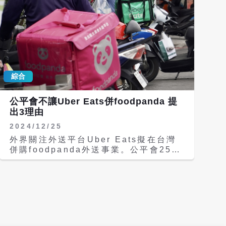
綜合
公平會不讓Uber Eats併foodpanda 提
出3理由
2024/12/25
外界關注外送平台Uber Eats擬在台灣
併購foodpanda外送事業。公平會25日
的委員會議做出決議，若兩大平台結合後
市占將破9成，且Uber Eats不受競爭束
縛，對市場造成的限制競爭疑慮遠大於整
體經濟利益，也無法透過結合矯正措施確
保維持競爭，因此禁止結合。 Uber
Eats在25日傍晚回應，「對於公平交易
委員會今日禁止此交易案的決議，我們表