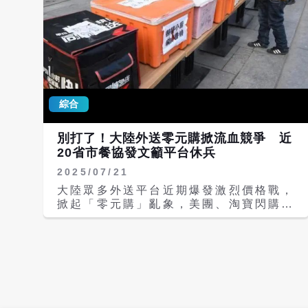
綜合
別打了！大陸外送零元購掀流血競爭 近
20省市餐協發文籲平台休兵
2025/07/21
大陸眾多外送平台近期爆發激烈價格戰，
掀起「零元購」亂象，美團、淘寶閃購、
餓了麼等平台紛紛推出滿減優惠、免單卡
等過度補貼措施，造成市場亂象不斷，更
衝擊餐飲業正常運作。大陸國家市場監管
總局18日緊急約談三大平台企業。至目
前為止，包括湖北、陝西、雲南等近二十
個省市的餐飲行業協會接連發出倡議書，
呼籲平台「理性競爭」，停止惡性補貼