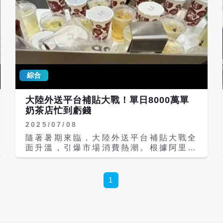
綜合
大陸外送平台補貼大戰！單日8000萬單
奶茶店忙到虧錢
2025/07/08
隨著暑期來臨，大陸外送平台補貼大戰全
面升溫，引爆市場消費熱潮。根據阿里巴
巴旗下的淘寶閃購與餓了麼7月7日聯合
公布的數據，雙平台單日訂單量突破
8000萬單，其中非餐飲訂單高達1300
1
萬，淘寶閃購單日活躍用戶突破2億人
次。距離淘寶閃購於5月上線，僅兩個月
即創下驚人成長。 在本輪補貼戰中，阿
里方面宣布將在未來12個月投入500億