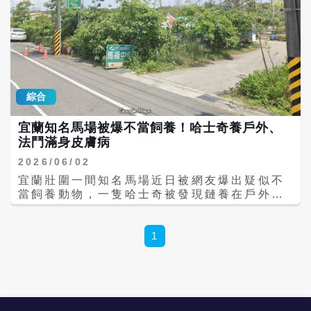
綜合
宜蘭知名馬場被爆不當飼養！哈士奇養戶外、
法鬥滿身皮膚病
2026/06/02
宜蘭壯圍一間知名馬場近日被網友爆出疑似不
當飼養動物，一隻哈士奇被發現鏈養在戶外，
由於台灣悶熱氣候，長期暴露在室外容易導致
致命的中暑，不少網友已檢舉通報相關單位，
不只哈士奇，該間馬場先前也被發現馬場內的
1
法鬥有嚴重皮膚病跟精神狀況差；而2023、
2025年也都因放任馬隻「逃家」遭開罰，當時
業者說明：「會特別注意（看顧），畢竟動物
本身很聰明。」 一名網友1日在社群平台
Threads發文並附上照片指控：「朋友昨天送