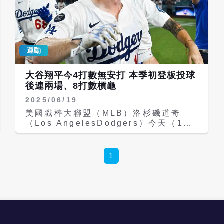
運動
大谷翔平今4打數無安打 本季初登板投球
後連兩場、8打數槓龜
2025/06/19
美國職棒大聯盟（MLB）洛杉磯道奇
（Los AngelesDodgers）今天（19
日）對聖地牙哥教士（San
DiegoPadres）靠捕手史密斯（Will
Smith）再見全壘打，以4比3逆轉贏
1
球，取得近期5連勝。道奇總教練羅伯斯
（Dave Roberts）賽後宣布，大谷翔
平下一戰登板時間確定，預計是23日
（台灣時間）主場對華盛頓國民
（Washington Nationals）先發。 道
奇隊日本球星大谷翔平今天4打數無安
打，包含雙殺打、滿壘時被三振，本季初