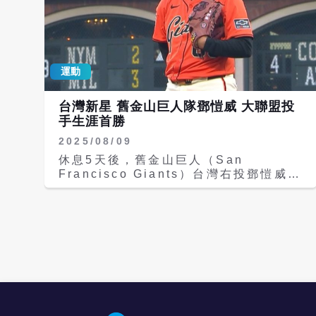
運動
台灣新星 舊金山巨人隊鄧愷威 大聯盟投
手生涯首勝
2025/08/09
休息5天後，舊金山巨人（San
Francisco Giants）台灣右投鄧愷威本
季首次在主場甲骨文球場登板，於系列賽
首戰對華盛頓國民 （Washington
Nationals）擔任第二任中繼投手，接
替開局先發投手蓋吉（Matt Gage）登
板。鄧愷威封鎖對手打線，成功拿下個人
大聯盟生涯第一勝。 效力美國職棒大聯
盟（MLB）舊金山巨人的鄧愷威今天（9
日）以第二任投手出賽，主場迎戰華盛頓
國民隊長中繼5局無失分，助球隊5：0完
封對手，生涯首勝開張。寫下自2019年