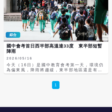
綜合
國中會考首日西半部高溫達33度 東半部短暫
陣雨
2026/05/16
今天（16日）是國中教育會考第一天，環境仍
為偏東風，降雨將趨緩，東半部地區還是有局
部短暫陣雨，尤其清晨前東半部沿海地區仍有
局部大雨發生的機率，基隆北海岸、恆春半島
及大臺北山區也有零星短暫陣雨，其他地區為
1
多雲到晴，中午過後南部地區及桃園以南山區
有局部短暫雷陣雨，其中在中南部山區有局部
大雨發生的機率。 氣溫方面，基隆及東半部高
溫約攝氏26至28度，大台北及桃園29至30
度，新竹以南感受較熱，高溫31至34度，其中