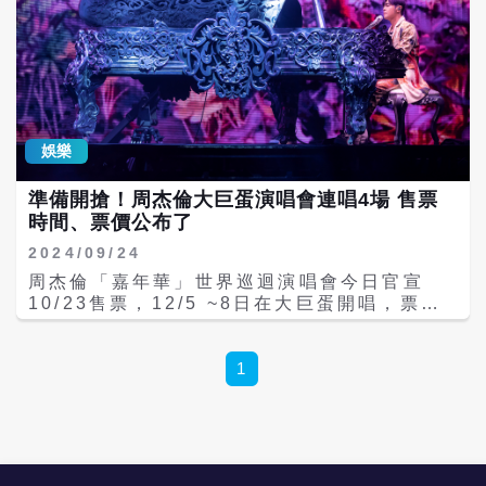
娛樂
準備開搶！周杰倫大巨蛋演唱會連唱4場 售票
時間、票價公布了
2024/09/24
周杰倫「嘉年華」世界巡迴演唱會今日官宣
10/23售票，12/5 ~8日在大巨蛋開唱，票價
最低新台幣1880元起，這是他睽違7年在台灣
開唱，也是第一位在大巨蛋舉辦售票演唱會歌
手，為了大巨蛋這個全新場地，舞台將是「嘉
1
年華」演唱會巡演以來的最巨大，舞者也隨之
增加至周董演唱會有史以來最多，道具與視覺
將再創最高規格，當初製作成本就高達台幣2
億元，在預算不斷追加的情形下，已刷新周杰
倫演唱會成本的紀錄！ 「嘉年華」演唱會已巡