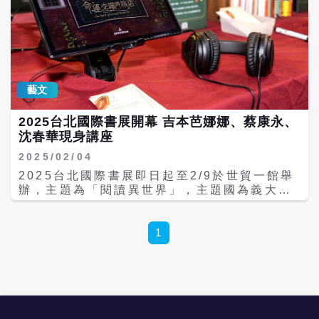
問時，曾表達看好大陸發展城市棒球聯賽的看
法，相關言論在網路上引發熱議。 期間有網友
在Threads上出現過於情緒化的留言，甚至涉
及生命安全威脅，周思齊因此透過律師向士林
警局報案。 周思齊當時表示，若中國大陸職業
聯賽能順利啟動，將有助於帶動整體亞洲棒球
藝文
市場的成長，「可以預期未來的市場會很大，
整個亞洲棒球也會越來越好」。 中國大陸城市
2025台北國際書展開幕 吉本芭娜娜、蔡康永、
棒球聯賽預計將於明年1月開打，近期周思齊
沈春華現身講座
在接受媒體訪問時透露想法，認為如果中國大
陸職業聯賽能夠發展順利，對於亞洲棒球市場
2025/02/04
也有帶動成長的效果，但由於兩岸關係長期緊
2025台北國際書展即日起至2/9於世貿一館舉
張，因此周思齊在發表這番言論後，立刻在網
辦，主題為「閱讀異世界」，主題國為義大
路上引起球迷討論。
利。今年有吉本芭娜娜與蔡康永對談講座、以
及漫畫家朱德庸、媒體人沈春華、職棒選手周
思齊等人的新書分享會，希望與書迷有近距離
1
接觸。 今年主題國義大利繼擔任德國法蘭克福
書展主題國後，再度擔任台北國際書展主題
國，以「想像無邊」為主題，為台灣讀者帶來
兩大主題展覽。其中，「從插圖到漫畫，繪壇
新秀的筆下春秋」精選30位新生代插畫家和漫
畫家作品；「IBBY義大利童書繪本精選：故事