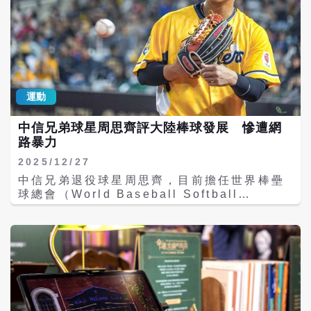
運動
中信兄弟球星周思齊評大陸棒球發展 慘遭網
路暴力
2025/12/27
中信兄弟退役球星周思齊，目前擔任世界棒壘
球總會（World Baseball Softball
Confederation,縮寫WBSC）執行副會長暨
亞洲棒球總會會長辜仲諒的特助，他在日前公
開表達對於「大陸發展城市棒球聯賽」持正面
態度，但卻受到網友在社群上發布不實指控甚
至是「死亡威脅」，對此周思齊方面表示已經
透過律師報案，未來也將依法追究相關法律責
任。 世界棒壘球總會執行副會長暨亞洲棒球總
會會長辜仲諒的特助周思齊，日前接受媒體訪