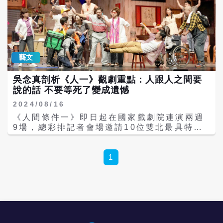
承受的賠償、一篇臉書公開道歉」，希望對方
知道，言論自由不是免死金牌，每個人都要為
自己的行為買單。沒想到文章公開後，有另一
名網友留言稱「雖然老c很綠，但實在」，呂捷
也回覆道，「我問過律師，這句『很綠』能不
能提告，他說『可以』，恭喜，您是下一
藝文
位。」 遭呂捷提告的網友則表示，「老c很
綠」有很多種語意，老c可能是朋友的暱稱，綠
吳念真剖析《人一》觀劇重點：人跟人之間要
則可以指樹木、鞋子等的顏色，即便是解讀為
說的話 不要等死了變成遺憾
政治傾向很綠，「現在很多人認為綠非常棒，
2024/08/16
那綠怎麼又會是貶義詞呢？」他認為自己只是
表達中性觀點，並未口出惡言與指名道姓，
《人間條件一》即日起在國家戲劇院連演兩週
「也希望老師不要聽到關鍵字時或持不太相同
9場，總彩排記者會場邀請10位雙北最具特色
意見時就發怒。」卻被力挺呂捷的網友酸「急
的里長到場站台，其中包括全台最年輕里長、
了」。 也有許多網友好奇上法院的結果會如
模特兒里長、會算命幫里民取名的里長。在劇
何，「坐等法律認證綠是侮辱」、「可以告又
中飾演里長的洪都拉斯事前有到新北市百福
1
沒有說你會贏」、「包裝這麼多年因為一句很
里、國豐里以及下城里見習，見識到里長的十
綠破防 呵呵」、「這樣就破防」、「這顏色的
八般武藝。「我看到里長家的狗好可愛，結果
族群動不動就在那邊喊要告」、「告很綠真的
里長說那是里民出國寄放，已經半年了，原來
很無聊，所以現在很綠是貶義嗎」、「無罪表
里長還要兼營寵物旅館，從撿煙蒂、鋸樹、幫
示法院認證你真的很綠，有罪表示法院認證很
里民裝煙霧偵測器，大小事都管，所以我帶到
綠是一件污辱人的事」、「話說整句話還蠻捧
劇中，演一個還要幫里民調停家務事的忙碌里