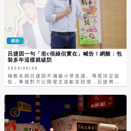
綜合
呂捷因一句「老c很綠但實在」喊告！網酸：包
裝多年這樣就破防
2025/06/26
補教名師呂捷因不滿被小草造謠、辱罵決定提
告，事後對方公開發文道歉並賠償，呂捷將過
程分享到臉書後，引來另一名網友留言稱「雖
然老c很綠，但實在」，呂捷對此表示，他問過
律師，這句「很綠」是可以提告，引發網友熱
議，留言稱「無聊，所以現在很綠是貶義
嗎」、「無罪表示法院認證你真的很綠，有罪
表示法院認證很綠是一件污辱人的事」。 呂捷
本月19日在臉書發文，表示將曾在網路上造
謠、罵他的網友告上法院，並要求「一個你能