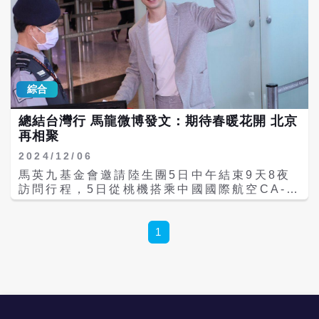
綜合
總結台灣行 馬龍微博發文：期待春暖花開 北京
再相聚
2024/12/06
馬英九基金會邀請陸生團5日中午結束9天8夜
訪問行程，5日從桃機搭乘中國國際航空CA-
186航班於飛回北京，不少粉絲趕到機場幫馬
龍送行，人氣王馬龍也微笑揮手，告別球迷。
馬龍回北京後，也在微博發文發文總結台灣
1
行，「期待春暖花開時在北京再次相聚」。 馬
龍在台灣的人氣非常高，每次出行都會引起大
量粉絲圍觀。在訪問團離台時，桃園機場聚集
了眾多馬龍的球迷，舉起橫幅、紀念冊等歡送
這次訪問團的人氣王，粉絲喊：「我會想你」
馬龍也微笑揮手，告別球迷。 結束了在台灣的