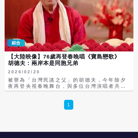
綜合
【大陸映像】76歲再登春晚唱《寶島戀歌》
胡德夫：兩岸本是同胞兄弟
2026/02/20
被譽為「台灣民謠之父」的胡德夫，今年除夕
夜再登央視春晚舞台，與多位台灣演唱者共同
演繹《寶島戀歌》，以溫暖質樸的歌聲唱出對
文化與情感連結的體悟。他表示，「兩岸一家
親」從來不是口號，而是源於血脈相連的情
1
感，「我們本來就是同胞兄弟」。76歲仍活躍
於舞台的他，將多年來參與兩岸文化交流的心
路歷程，透過音樂化為跨越距離的橋梁。 從
「小團聚」到「大團圓」 音樂串起兩岸情感
今年是胡德夫時隔兩年再登上春晚舞台，根據