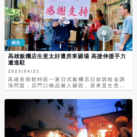
綜合
高雄飯糰店生意太好遭房東砸場 高捷伸援手力
邀進駐
2025/04/21
高雄美術館特區一家日式飯糰店日前因租金調
漲問題，店門口物品被人砸毀。原來是生意太
好竟遭房東砸場。消息一出，吸引民眾、民代
購買飯糰支持該店，高市府也伸援手表示，市
府行政中心員工餐廳有攤位招租，店家若有意
願，將協助進駐。 這家日式飯糰店是由日本男
子樋口先生，和台灣妻子在日本新潟生活30多
年，回台灣後經營這店。夫妻倆想要藉此把日
式飯糰的好味道推廣給民眾，未料日前卻發生
房租調漲糾紛，房東砸毀自己放在店門口的花