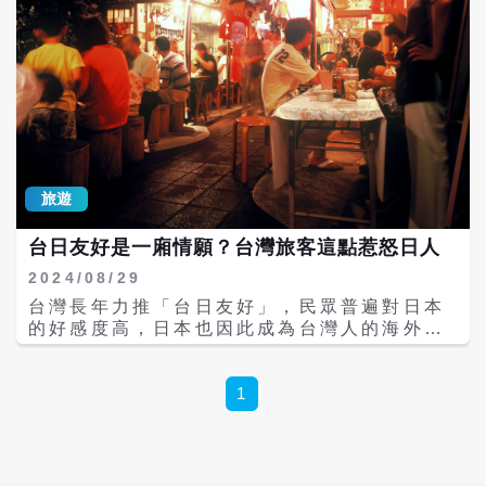
盆洩憤。 在媒體曝光後，民進黨立委黃捷21
日專程到飯糰店，幫老闆打氣，黃捷說，她吃
了好幾顆飯糰，覺得米粒香Q飽滿，非常好
吃。高雄市議員簡煥宗得也揭露店家曾在颱風
救災時，製作飯糰招待消防弟兄，熱心台日交
流。也有里長一口氣購買50顆飯糰，以行動支
持這家店。 高捷公司說，20日已與飯糰店取
得聯繫，並約好與老闆樋口先生等人一起到高
捷左營站、高雄車站、美麗島站等看店面，協
旅遊
助飯糰店開店，不論最後樋口先生的決定如
何，一切都尊重老闆的意願，高捷想對樋口先
台日友好是一廂情願？台灣旅客這點惹怒日人
生表達台日友好、支持之意。 也有民眾指出，
高捷這次操作不錯，讓老闆感受到高雄人的溫
2024/08/29
暖與熱情。高捷回應，這是因為許多學生、民
台灣長年力推「台日友好」，民眾普遍對日本
眾會搭高捷通勤，考慮飯糰很適合通勤族，所
的好感度高，日本也因此成為台灣人的海外旅
以才透過臉書留言，邀請老闆到高捷開店。
遊首選，但日本人對台灣人是否抱持同等好
感，恐怕不然。日前有在日工作的台灣人發文
抱怨台灣旅行社搶房間卡位，沒有成團又整批
1
取消，這種失信行為讓日本旅宿業者抱怨連
天，連在日台人都不領情直言「賺陸客錢還比
較爽快」。 除了狂搶房間又一次性取消的NG
行為，這位在日台人還透露台灣旅行社為省幾