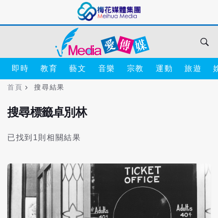
即時
教育
藝文
音樂
宗教
運動
旅遊
首頁
搜尋結果
搜尋標籤卓別林
已找到1則相關結果