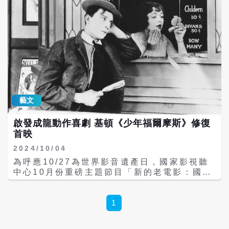
藝文
啟發成龍動作喜劇 基頓《少年福爾摩斯》修復
首映
2024/10/04
為呼應10/27為世界影音遺產日，國家影視聽
中心10月份重磅主題節目「新的老電影：國際
修復新選」，為影迷獻上8部近年新獲修復、
橫跨亞非歐美的精選之作，全數皆台灣首映，
包括黑白電影時代最負盛名的喜劇演員卓別林
1
與基頓主演的《冒險家》（1917）、《少年福
爾摩斯》（1924），基頓在《少年福爾摩斯》