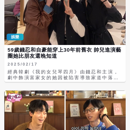
（NVIDIA）創辦人黃仁勳將於本週訪問韓
國，並將首度登上綜藝談話節目。據了解，黃
仁勳不僅將在此行與韓國企業界高層會面，深
化雙邊的關鍵合作，娛樂公司「CJ ENM」負
責人南承龍也透露黃仁勳將在《劉QUIZ》與
觀眾分享他從洗碗少年躍升為全球市值第一企
娛樂
業CEO的奮鬥歷程，以及AI科技的未來趨勢。
錄製節目預計在6月份播出。 《劉QUIZ ON
59歲錢忍和自豪能穿上30年前舊衣 帥兒進演藝
THE BLOCK》是由在韓國聲望極高的知名主
圈她比朋友還晚知道
持人劉在錫所主持，他曾邀請韓國天團BTS上
節目玩遊戲，還訪問過具俊曄和大S愛情故
2025/02/17
事，節目官方更在IG貼文中寫下「黃仁勳首次
經典韓劇《我的女兒琴四月》由錢忍和主演，
在綜藝節目亮相」，消息一出引發熱烈討論，
劇中飾演富家女的她因被陷害導致家道中落，
不少網友直呼不可思議。 不少網友也讚嘆：
讓他決心走上復仇之路。戲裡的錢忍和悲慘壯
「世界首次綜藝節目竟然是《劉QUIZ》」、
烈，戲外的她嫁給明演員柳東根，最近兒子也
「這也太誇張了吧」、「簡直不可思議」、
踏上演藝之路，女兒還與她自創美容品牌，一
「輝達是有電影要上映嗎」、「黃老闆是在跑
家四口都成了演藝世家，自創美容品牌產品還
回歸宣傳週嗎」。屆時，這位全球首屈一指的
送到了宋慧喬手裡，讓人驚訝她與喬妹的好交
「AI教父」將破次元的同框「國民MC」劉在
情！ 錢忍和20歲出道開始演戲，入行快40年
錫，也讓外界高度期待兩人會在節目中擦出什
仍維持的姣好身材，最近在ig上自豪現在的她
麼樣的有趣火花。 此外，黃仁勳2年前曾擔任
還能穿上30年前衣服，錢忍和透露，她都是用
中職味全龍的開球嘉賓，當時門票一開賣就瞬
有氧運動維持身材，透過跑步、騎腳踏車維持