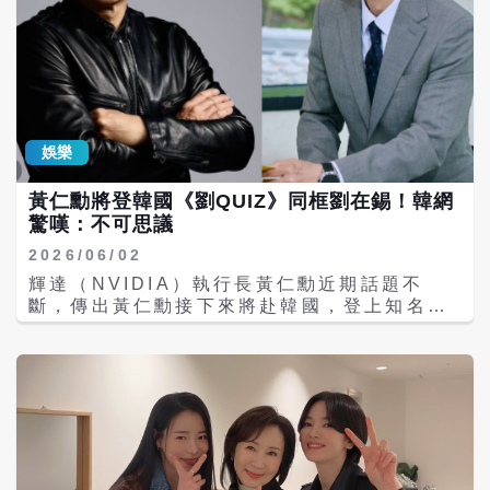
娛樂
黃仁勳將登韓國《劉QUIZ》同框劉在錫！韓網
驚嘆：不可思議
2026/06/02
輝達（NVIDIA）執行長黃仁勳近期話題不
斷，傳出黃仁勳接下來將赴韓國，登上知名韓
國主持人劉在錫主持的人氣談話節目《劉
QUIZ ON THE BLOCK》，也傳出可能會為
韓職「斗山熊」開球，引發韓國網友熱烈討
論。而昨天（1日）晚間黃仁勳舉辦台韓交流
之夜，聚集SK海力士、三星電子、LG集團等
科技巨頭，更透露輝達可能將擴大對韓國的投
資。 韓國人氣節目《劉QUIZ ON THE
BLOCK》官方今日證實，全球科技巨頭輝達