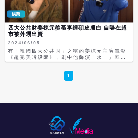
間秒殺。近日韓媒傳出，黃仁勳可能將為韓職
體力與線條。嫁給演員老公柳東根的她生了一
斗山熊開球，會不會再穿上象徵輝達創立年份
兒一女，兒子也隨著他們的腳步踏入演藝圈，
的93號球衣，也引起關注。 而黃仁勳昨天晚
娛樂
有趣的是，錢忍和還是因為朋友告訴她看到兒
上先是和SK海力士CEO郭魯正密會餐敘，晚
子上電視才知道這件事。 在《我的女兒琴四
間又聚集韓廠巨頭一起交流，包括三星電子、
四大公共財姜棟元羨慕李鍾碩皮膚白 自曝在超
月》中，錢忍和飾演傻白甜的富家千金，原本
LG集團以及現代汽車高層通通齊聚一堂，場面
市被外甥出賣
要嫁給深愛的男友，卻因為家道中落改嫁給父
熱鬧非凡。黃仁勳也表示，韓國是輝達生態系
親的下屬，還被迫把與前男友懷上的孩子送入
2024/06/05
中重要的夥伴，雙方持續在晶片以及記憶體上
育幼院，當得知這一切都是現任丈夫害的，讓
展開合作，更大讚韓國擁有很好的生態系與非
有「韓國四大公共財」之稱的姜棟元主演電影
她決心要堅強起來復仇。 劇中的她因為心裡不
常聰明的公司，透露輝達有考慮擴大對韓國的
《超完美暗殺隊》，劇中他飾演「永一」率領
愛現任老公，竟能接受與老公前妻同一個屋簷
投資。 此外，另一個黃仁勳與韓國之間有趣的
團隊一同執行暗殺任務，為了讓外型看起來更
下，劇情反差衝擊也讓觀眾嘖嘖稱奇。《我的
點是，韓國天團BIGBANG出道20年初登美國
俐落而減了4公斤，拍攝時體重約為67到68公
女兒琴四月》集合老中青三代，有韓國演藝圈
科切拉音樂節，成員GD、太陽與大聲一連帶來
斤。近期他和全智賢合作的劇集《北極星》正
1
的戲精安內相、孫暢敏、朴元淑同台飆戲，飾
16首歌曲，嗨爆現場8萬觀眾。其中，成員太
式開拍，同時還身兼製作人，與《分手的決
演錢忍和下一代的白珍熙、朴世榮演技也備受
陽穿皮衣戴細框眼鏡的造型，竟意外多了一個
心》編劇、《淚之女王》導演一同打造這部作
好評；劇中朴世榮不停地耍心機陷害白珍熙，
新稱號「潮版黃仁勳」，不只迷因在網路瘋
品而造成話題，這也是姜棟元睽違20年再次主
也讓觀眾氣得牙癢癢。特別的是，劇中還出現
傳，連太陽本人都忍不住現身留言「Hey」，
演愛情劇集，他說：「如果有好的愛情劇劇本
客串演出的韓國綜藝大咖劉在錫。 錢忍和最近
而隊友GD也被發現默默按讚。
就想參演，但這類題材的好劇本真的很少！」
出席宋慧喬的新片首映會，與《黑暗榮耀》中
姜棟元當年以電影《愛上蛋白質女孩》中的經
的林智妍、宋慧喬親密合照，才讓人發現錢忍
典場面「撐傘戲」爆紅，這次他在《超完美暗
和與宋慧喬的好交情。近期，錢忍和與女兒發
殺隊》中又有撐傘戲而引起討論，但姜棟元自
展副業，開創美容生活用品，為宣傳自家商品
曝拍攝那場戲時，他其實並不喜歡那個場面，
親力親為的她，除了出席產品發布會，還把商
他笑說：「當時我因為很討厭那場戲而想重